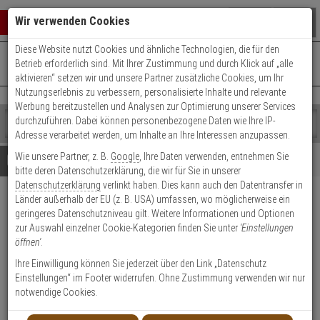
Warenkorb schließen
Suche öffnen
Warenko
Wir verwenden Cookies
Diese Website nutzt Cookies und ähnliche Technologien, die für den
+49 (0)821 899 493-0
Mo. - Do.: 8:00 - 16:30 | Fr.: 8:00 - 14:00 Uhr
0 ARTIKEL IM WARENKORB
Betrieb erforderlich sind. Mit Ihrer Zustimmung und durch Klick auf „alle
Kontaktservice nutzen
aktivieren“ setzen wir und unsere Partner zusätzliche Cookies, um Ihr
Ihr Warenkorb ist momentan leer.
Ergebnisse (
)
Nutzungserlebnis zu verbessern, personalisierte Inhalte und relevante
Fertig
Werbung bereitzustellen und Analysen zur Optimierung unserer Services
Shop
durchzuführen. Dabei können personenbezogene Daten wie Ihre IP-
durchsuchen
Adresse verarbeitet werden, um Inhalte an Ihre Interessen anzupassen.
Bitte
Es
Wie unsere Partner, z. B.
Google
, Ihre Daten verwenden, entnehmen Sie
geben
wurde
Details
Beratung
bitte deren Datenschutzerklärung, die wir für Sie in unserer
Sie
noch
Datenschutzerklärung
verlinkt haben. Dies kann auch den Datentransfer in
mindestens
Kategorien
Länder außerhalb der EU (z. B. USA) umfassen, wo möglicherweise ein
3
Suche
Satel B-3A Metall-
geringeres Datenschutzniveau gilt. Weitere Informationen und Optionen
Zeichen
gestartet
Magnetkontakt+Kabelschutz B-
zur Auswahl einzelner Cookie-Kategorien finden Sie unter
'Einstellungen
ein,
öffnen'
.
um
Ware
die
Ihre Einwilligung können Sie jederzeit über den Link „Datenschutz
Suche
Einstellungen“ im Footer widerrufen. Ohne Zustimmung verwenden wir nur
zu
Produktmerkmale
notwendige Cookies.
B-Ware
starten.