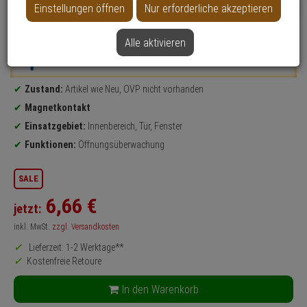
NEU
Einstellungen öffnen
Nur erforderliche akzeptieren
Datenblatt drucken
Alle aktivieren
Weitere Varianten...
Produktinformationen
Zustand:
Artikel wie Neu, OVP nicht vorhanden
Magnetkontakt
Einsatzgebiet:
Innenbereich, Tür, Fenster
Funktionen:
Öffnungsüberwachung
SALE
6,
66
€
jetzt:
inkl. MwSt.
zzgl. Versandkosten
Lieferzeit: 1-2 Werktage**
Kostenfreie Retoure
In den Warenkorb