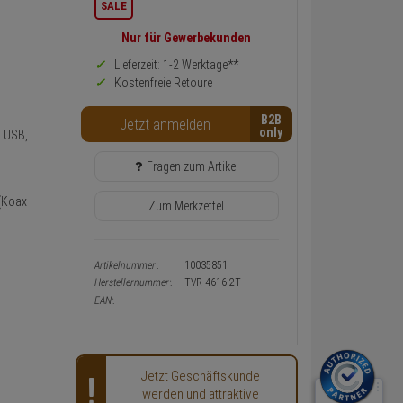
SALE
zurück
Preis,
Nur für Gewerbekunden
Verfügbakeit
und
Lieferzeit: 1-2 Werktage**
Warenkorb-
Kostenfreie Retoure
oder
Konfigurieren-
B2B
Button
Jetzt anmelden
, USB,
Fragen zum Artikel
 (Koax
Zum Merkzettel
Artikelnummer:
10035851
Herstellernummer:
TVR-4616-2T
EAN:
Jetzt Geschäftskunde
werden und attraktive