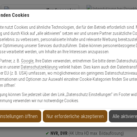
Kundencenter
enden Cookies
Übe
+49 (0)821 899 493-0
Schnel
Kontaktservice
nutzen
e nutzt Cookies und ähnliche Technologien, die für den Betrieb erforderlich sind. M
und durch Klick auf „alle aktivieren“ setzen wir und unsere Partner zusätzliche C
Mo. - Do.: 8:00 - 16:30 Fr. 8:00 - 14:00 Uhr
serlebnis zu verbessern, personalisierte Inhalte und relevante Werbung bereitzuste
r Optimierung unserer Services durchzuführen. Dabei können personenbezogene 
esse verarbeitet werden, um Inhalte an Ihre Interessen anzupassen.
ruVision TVR-4616-2T 16-Kanal DVR 4K, HDMI/VGA
artner, z. B.
Google
, Ihre Daten verwenden, entnehmen Sie bitte deren Datenschut
Sie in unserer
Datenschutzerklärung
verlinkt haben. Dies kann auch den Datentransf
Artikel
er EU (z. B. USA) umfassen, wo möglicherweise ein geringeres Datenschutzniveau 
ormationen und Optionen zur Auswahl einzelner Cookie-Kategorien finden Sie unte
en öffnen'
.
al DVR 4K, HDMI/VGA
ligung können Sie jederzeit über den Link „Datenschutz Einstellungen“ im Footer wid
mmung verwenden wir nur notwendige Cookies.
instellungen öffnen
Nur erforderliche akzeptieren
Alle aktivier
Produktinformationen
NVR, DVR
(4K Ultra HD max. Bildauflösung)