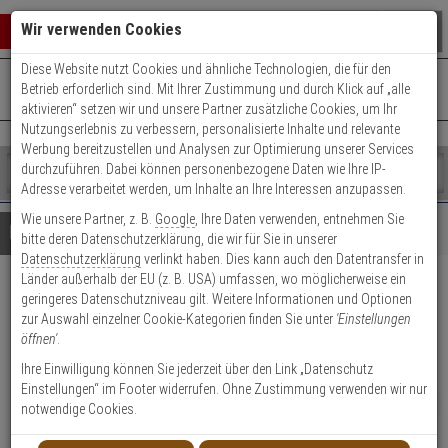
Warenkorb schließen
Suche öffnen
Warenko
Wir verwenden Cookies
Diese Website nutzt Cookies und ähnliche Technologien, die für den
+49 (0)821 899 493-0
Mo. - Do.: 8:00 - 16:30 | Fr.: 8:00 - 14:00 Uhr
0 ARTIKEL IM WARENKORB
Betrieb erforderlich sind. Mit Ihrer Zustimmung und durch Klick auf „alle
Kontaktservice nutzen
aktivieren“ setzen wir und unsere Partner zusätzliche Cookies, um Ihr
Ihr Warenkorb ist momentan leer.
Ergebnisse (
)
Nutzungserlebnis zu verbessern, personalisierte Inhalte und relevante
Fertig
Werbung bereitzustellen und Analysen zur Optimierung unserer Services
Shop
durchzuführen. Dabei können personenbezogene Daten wie Ihre IP-
durchsuchen
Adresse verarbeitet werden, um Inhalte an Ihre Interessen anzupassen.
Bitte
Es
Wie unsere Partner, z. B.
Google
, Ihre Daten verwenden, entnehmen Sie
geben
wurde
Details
Beratung
bitte deren Datenschutzerklärung, die wir für Sie in unserer
Sie
noch
Datenschutzerklärung
verlinkt haben. Dies kann auch den Datentransfer in
mindestens
Kategorien
Länder außerhalb der EU (z. B. USA) umfassen, wo möglicherweise ein
3
Suche
ABUS Spector Schutzhelm BG-
geringeres Datenschutzniveau gilt. Weitere Informationen und Optionen
Zeichen
gestartet
zur Auswahl einzelner Cookie-Kategorien finden Sie unter
'Einstellungen
ein,
Set, gelb/gelb
öffnen'
.
um
die
Ihre Einwilligung können Sie jederzeit über den Link „Datenschutz
Produktmerkmale
Suche
Einstellungen“ im Footer widerrufen. Ohne Zustimmung verwenden wir nur
zu
NEU
notwendige Cookies.
starten.
Datenblatt drucken