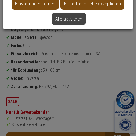
Einstellungen öffnen
Nur erforderliche akzeptieren
Weitere Varianten...
Alle aktivieren
Produktinformationen
Set, Arbeitsschutzhelm, Kletterhelm, Industrieschutzhelm,
Bergsteigerhelm, Maststeigerhelm
Modell / Serie:
Spector
Farbe:
Gelb
Einsatzbereich:
Persönliche Schutzausrüstung PSA
Besonderheiten:
belüftet, BG-Bau förderfähig
für Kopfumfang:
53 - 63 cm
Größe:
Universal
Zertifizierung:
EN 397, EN 12492
SALE
Nur für Gewerbekunden
Lieferzeit: 6-9 Werktage**
Kostenfreie Retoure