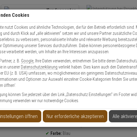
Kundencenter
enden Cookies
Übe
+49 (0)821 899 493-0
Schnel
Kontaktservice
nutzen
e nutzt Cookies und ähnliche Technologien, die für den Betrieb erforderlich sind. M
und durch Klick auf „alle aktivieren“ setzen wir und unsere Partner zusätzliche C
Mo. - Do.: 8:00 - 16:30 Fr. 8:00 - 14:00 Uhr
serlebnis zu verbessern, personalisierte Inhalte und relevante Werbung bereitzuste
r Optimierung unserer Services durchzuführen. Dabei können personenbezogene 
esse verarbeitet werden, um Inhalte an Ihre Interessen anzupassen.
Schutzhelme
ABUS Spector Schutzhelm BG-Set blau/orange
artner, z. B.
Google
, Ihre Daten verwenden, entnehmen Sie bitte deren Datenschut
Sie in unserer
Datenschutzerklärung
verlinkt haben. Dies kann auch den Datentransf
er EU (z. B. USA) umfassen, wo möglicherweise ein geringeres Datenschutzniveau 
ormationen und Optionen zur Auswahl einzelner Cookie-Kategorien finden Sie unte
en öffnen'
.
et blau/orange
ligung können Sie jederzeit über den Link „Datenschutz Einstellungen“ im Footer wid
mmung verwenden wir nur notwendige Cookies.
Produktinformationen
NEU
Set, Arbeitsschutzhelm, Kletterhelm, Industrieschut
instellungen öffnen
Nur erforderliche akzeptieren
Alle aktivier
Bergsteigerhelm, Maststeigerhelm
Modell / Serie:
Spector
Farbe:
Blau