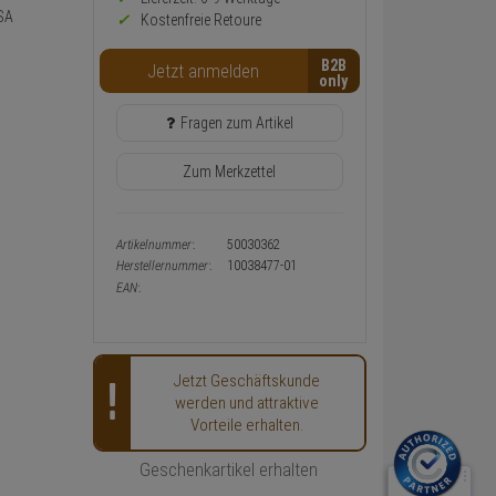
Warenkorb-
SA
Kostenfreie Retoure
oder
Konfigurieren-
B2B
Button
Jetzt anmelden
Fragen zum Artikel
Zum Merkzettel
Artikelnummer:
50030362
Herstellernummer:
10038477-01
EAN:
Jetzt Geschäftskunde
werden und attraktive
Vorteile erhalten.
Geschenkartikel erhalten