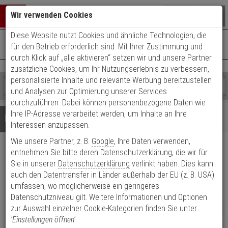
Warenkorb schließen
Suche öffnen
Warenko
Wir verwenden Cookies
Diese Website nutzt Cookies und ähnliche Technologien, die
+49 (0)821 899 493-0
Mo. - Do.: 8:00 - 16:30 | Fr.: 8:00 - 14:00 Uhr
0 ARTIKEL IM WARENKORB
für den Betrieb erforderlich sind. Mit Ihrer Zustimmung und
Kontaktservice nutzen
durch Klick auf „alle aktivieren“ setzen wir und unsere Partner
Ihr Warenkorb ist momentan leer.
Ergebnisse (
)
zusätzliche Cookies, um Ihr Nutzungserlebnis zu verbessern,
Fertig
personalisierte Inhalte und relevante Werbung bereitzustellen
Shop
durchsuchen
und Analysen zur Optimierung unserer Services
Bitte
Es
durchzuführen. Dabei können personenbezogene Daten wie
geben
wurde
Ihre IP-Adresse verarbeitet werden, um Inhalte an Ihre
Details
Beratung
Sie
noch
Interessen anzupassen.
mindestens
Kategorien
Wie unsere Partner, z. B.
Google
, Ihre Daten verwenden,
3
Suche
ABUS Spector Schutzhelm BG-
Zeichen
gestartet
entnehmen Sie bitte deren Datenschutzerklärung, die wir für
ein,
Sie in unserer
Datenschutzerklärung
verlinkt haben. Dies kann
Set rot/orange
um
auch den Datentransfer in Länder außerhalb der EU (z. B. USA)
die
umfassen, wo möglicherweise ein geringeres
Suche
Produktmerkmale
Datenschutzniveau gilt. Weitere Informationen und Optionen
zu
NEU
zur Auswahl einzelner Cookie-Kategorien finden Sie unter
starten.
'Einstellungen öffnen'
.
Datenblatt drucken