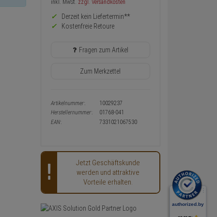
Preis,
inkl. MwSt.
zzgl. Versandkosten
Verfügbakeit
Derzeit kein Liefertermin**
und
Warenkorb-
Kostenfreie Retoure
oder
Konfigurieren-
Fragen zum Artikel
Button
Zum Merkzettel
Artikelnummer:
10029237
Herstellernummer:
01768-041
EAN:
7331021067530
Jetzt Geschäftskunde
werden und attraktive
Vorteile erhalten.