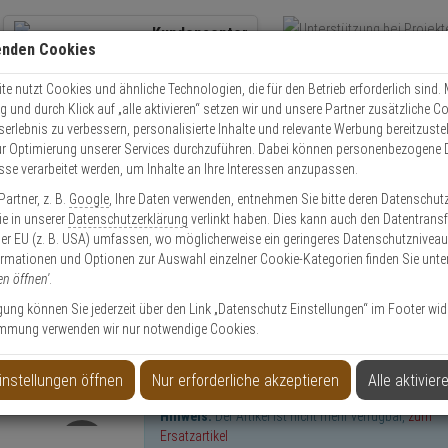
Kundencenter
enden Cookies
Übe
+49 (0)821 899 493-0
Schnel
Kontaktservice
nutzen
e nutzt Cookies und ähnliche Technologien, die für den Betrieb erforderlich sind. M
und durch Klick auf „alle aktivieren“ setzen wir und unsere Partner zusätzliche C
Mo. - Do.: 8:00 - 16:30 Fr. 8:00 - 14:00 Uhr
serlebnis zu verbessern, personalisierte Inhalte und relevante Werbung bereitzuste
r Optimierung unserer Services durchzuführen. Dabei können personenbezogene 
esse verarbeitet werden, um Inhalte an Ihre Interessen anzupassen.
1135 BAREBONE IP-Kamera 1080p Tag/Nacht WDR
artner, z. B.
Google
, Ihre Daten verwenden, entnehmen Sie bitte deren Datenschut
Sie in unserer
Datenschutzerklärung
verlinkt haben. Dies kann auch den Datentransf
er EU (z. B. USA) umfassen, wo möglicherweise ein geringeres Datenschutzniveau 
ormationen und Optionen zur Auswahl einzelner Cookie-Kategorien finden Sie unte
en öffnen'
.
ra 1080p Tag/Nacht WDR
ligung können Sie jederzeit über den Link „Datenschutz Einstellungen“ im Footer wid
mmung verwenden wir nur notwendige Cookies.
instellungen öffnen
Nur erforderliche akzeptieren
Alle aktivier
Hinweis:
Der Artikel ist nicht mehr verfügbar,
zum
Ersatzartikel