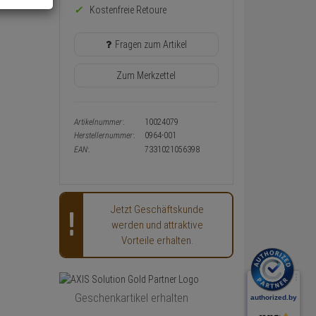
Kostenfreie Retoure
Warenkorb-
oder
Konfigurieren-
Fragen zum Artikel
Button
Zum Merkzettel
Artikelnummer:
10024079
Herstellernummer:
0964-001
EAN:
7331021056398
Jetzt Geschäftskunde
werden und attraktive
Vorteile erhalten.
AXIS
Geschenkartikel erhalten
Videoüberwachung