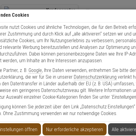
Kundencenter
enden Cookies
+49 (0)821 899 493-0
Übe
ite nutzt Cookies und ähnliche Technologien, die für den Betrieb erfo
Kontaktservice
nutzen
Schnel
Ihrer Zustimmung und durch Klick auf „alle aktivieren“ setzen wir und 
Mo. - Do.: 8:00 - 16:30 Fr. 8:00 - 14:00 Uhr
usätzliche Cookies, um Ihr Nutzungserlebnis zu verbessern, personalis
nd relevante Werbung bereitzustellen und Analysen zur Optimierung un
1659 IP-Kamera 2160p T/N 50 mm PoE
durchzuführen. Dabei können personenbezogene Daten wie Ihre IP-Ad
et werden, um Inhalte an Ihre Interessen anzupassen.
 Partner, z. B.
Google
, Ihre Daten verwenden, entnehmen Sie bitte de
zerklärung, die wir für Sie in unserer
Datenschutzerklärung
verlinkt 
 den Datentransfer in Länder außerhalb der EU (z. B. USA) umfassen,
T/N 50 mm PoE
weise ein geringeres Datenschutzniveau gilt. Weitere Informationen u
zur Auswahl einzelner Cookie-Kategorien finden Sie unter
'Einstellungen
lligung können Sie jederzeit über den Link „Datenschutz Einstellungen“
n. Ohne Zustimmung verwenden wir nur notwendige Cookies.
Hinweis:
Der Artikel ist nicht mehr verfügbar,
zum
Ersatzartikel
instellungen öffnen
Nur erforderliche akzeptieren
Alle aktivier