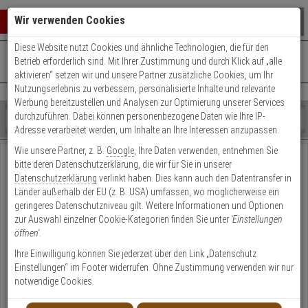
Warenkorb schließen
Suche öffnen
Warenko
Wir verwenden Cookies
Diese Website nutzt Cookies und ähnliche Technologien, die für den
+49 (0)821 899 493-0
Mo. - Do.: 8:00 - 16:30 | Fr.: 8:00 - 14:00 Uhr
0 ARTIKEL IM WARENKORB
Betrieb erforderlich sind. Mit Ihrer Zustimmung und durch Klick auf „alle
Kontaktservice nutzen
aktivieren“ setzen wir und unsere Partner zusätzliche Cookies, um Ihr
Ihr Warenkorb ist momentan leer.
Ergebnisse (
)
Nutzungserlebnis zu verbessern, personalisierte Inhalte und relevante
Fertig
Werbung bereitzustellen und Analysen zur Optimierung unserer Services
Shop
durchzuführen. Dabei können personenbezogene Daten wie Ihre IP-
durchsuchen
Adresse verarbeitet werden, um Inhalte an Ihre Interessen anzupassen.
Bitte
Es
Wie unsere Partner, z. B.
Google
, Ihre Daten verwenden, entnehmen Sie
geben
wurde
Der von Ihnen aufgerufene Artikel existiert leider
bitte deren Datenschutzerklärung, die wir für Sie in unserer
Sie
noch
nicht.
Datenschutzerklärung
verlinkt haben. Dies kann auch den Datentransfer in
mindestens
Kategorien
Länder außerhalb der EU (z. B. USA) umfassen, wo möglicherweise ein
3
Suche
Bitte nutzen Sie unsere praktische Suchfunktion
geringeres Datenschutzniveau gilt. Weitere Informationen und Optionen
Zeichen
gestartet
zur Auswahl einzelner Cookie-Kategorien finden Sie unter
'Einstellungen
ein,
öffnen'
.
um
Shop
die
durchsuchen
Ihre Einwilligung können Sie jederzeit über den Link „Datenschutz
Suche
Bitte
Es
Einstellungen“ im Footer widerrufen. Ohne Zustimmung verwenden wir nur
zu
geben
wurde
notwendige Cookies.
Oder stöbern Sie einfach durch unsere beliebtesten Seiten
starten.
Sie
noch
mindestens
Kategorien