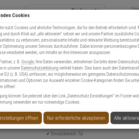
Übe
Kundencenter
enden Cookies
Über
+49 (0)821 899 493-0
Sch
Kontaktservice
nutzen
e nutzt Cookies und ähnliche Technologien, die für den Betrieb erforderlich sind. M
und durch Klick auf „alle aktivieren“ setzen wir und unsere Partner zusätzliche C
Mo. - Do.: 8:00 - 16:30 Fr. 8:00 - 14:00 Uhr
serlebnis zu verbessern, personalisierte Inhalte und relevante Werbung bereitzuste
r Optimierung unserer Services durchzuführen. Dabei können personenbezogene 
esse verarbeitet werden, um Inhalte an Ihre Interessen anzupassen.
Video
Zutritt
Einbruch
Brand
artner, z. B.
Google
, Ihre Daten verwenden, entnehmen Sie bitte deren Datenschut
astenriegelschloss Sys. TK5 5132 SGR DIN-R
Sie in unserer
Datenschutzerklärung
verlinkt haben. Dies kann auch den Datentransf
er EU (z. B. USA) umfassen, wo möglicherweise ein geringeres Datenschutzniveau 
ormationen und Optionen zur Auswahl einzelner Cookie-Kategorien finden Sie unte
en öffnen'
.
ligung können Sie jederzeit über den Link „Datenschutz Einstellungen“ im Footer wid
mmung verwenden wir nur notwendige Cookies.
 TK5 5132 SGR DIN-R
instellungen öffnen
Nur erforderliche akzeptieren
Alle aktivier
Produktinformationen
Türzusatzschloss, Kastenriegelschloss - Modell: T
Einsatzbereich: Tür