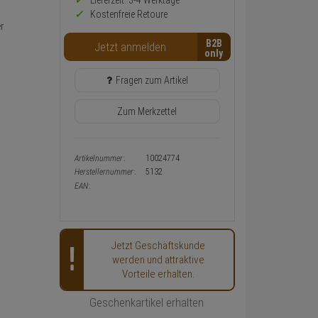
Preis,
Lieferzeit: 3-4 Werktage**
Verfügbakeit
Kostenfreie Retoure
und
r
Warenkorb-
B2B
Jetzt anmelden
oder
Konfigurieren-
Button
Fragen zum Artikel
Zum Merkzettel
Artikelnummer:
10024774
Herstellernummer:
5132
EAN:
Jetzt Geschäftskunde
werden und attraktive
Vorteile erhalten.
Geschenkartikel erhalten