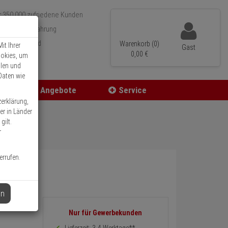
r 350.000 zufriedene Kunden
 15 Jahre Erfahrung
neller Versand
Warenkorb (0)
it Ihrer
Gast
0,
00
€
ookies, um
llen und
Daten wie
Angebote
Service
zerklärung,
er in Länder
gilt.
r
errufen.
en
K5
Informationen
Nur für Gewerbekunden
zurück