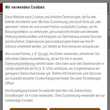
Warenkorb schließen
Suche öffnen
Warenko
Wir verwenden Cookies
Diese Website nutzt Cookies und ähnliche Technologien, die für den
+49 (0)821 899 493-0
Mo. - Do.: 8:00 - 16:30 | Fr.: 8:00 - 14:00 Uhr
0 ARTIKEL IM WARENKORB
Betrieb erforderlich sind. Mit Ihrer Zustimmung und durch Klick auf „alle
Kontaktservice nutzen
aktivieren“ setzen wir und unsere Partner zusätzliche Cookies, um Ihr
Ihr Warenkorb ist momentan leer.
Ergebnisse (
)
Nutzungserlebnis zu verbessern, personalisierte Inhalte und relevante
Fertig
Werbung bereitzustellen und Analysen zur Optimierung unserer Services
Shop
durchzuführen. Dabei können personenbezogene Daten wie Ihre IP-
durchsuchen
Adresse verarbeitet werden, um Inhalte an Ihre Interessen anzupassen.
Bitte
Es
Wie unsere Partner, z. B.
Google
, Ihre Daten verwenden, entnehmen Sie
geben
wurde
Details
Beratung
bitte deren Datenschutzerklärung, die wir für Sie in unserer
Sie
noch
Datenschutzerklärung
verlinkt haben. Dies kann auch den Datentransfer in
mindestens
Kategorien
Länder außerhalb der EU (z. B. USA) umfassen, wo möglicherweise ein
3
Suche
IKON Kastenriegelschloss
geringeres Datenschutzniveau gilt. Weitere Informationen und Optionen
Zeichen
gestartet
Sys. TK5 5133 WS DIN-R
zur Auswahl einzelner Cookie-Kategorien finden Sie unter
'Einstellungen
ein,
öffnen'
.
um
die
Produktmerkmale
Ihre Einwilligung können Sie jederzeit über den Link „Datenschutz
Suche
Einstellungen“ im Footer widerrufen. Ohne Zustimmung verwenden wir nur
zu
notwendige Cookies.
Datenblatt drucken
starten.