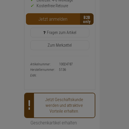
Preis,
Lieferzeit: 4-6 Werktage**
Verfügbakeit
Kostenfreie Retoure
und
Warenkorb-
B2B
Jetzt anmelden
oder
Konfigurieren-
Button
Fragen zum Artikel
Zum Merkzettel
Artikelnummer:
10024787
Herstellernummer:
5136
EAN:
Jetzt Geschäftskunde
werden und attraktive
Vorteile erhalten.
Geschenkartikel erhalten