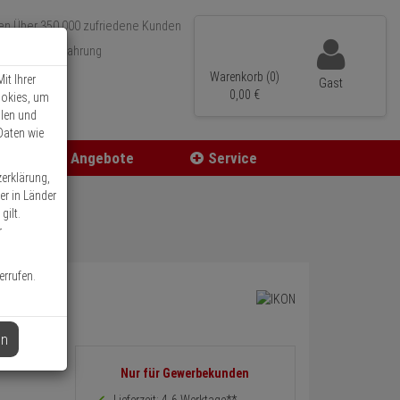
Über 350.000 zufriedene Kunden
r 15 Jahre Erfahrung
ler Versand
Warenkorb (0)
it Ihrer
Gast
0,
00
€
ookies, um
llen und
Daten wie
Angebote
Service
zerklärung,
er in Länder
gilt.
r
errufen.
en
K5
Informationen
Nur für Gewerbekunden
zurück