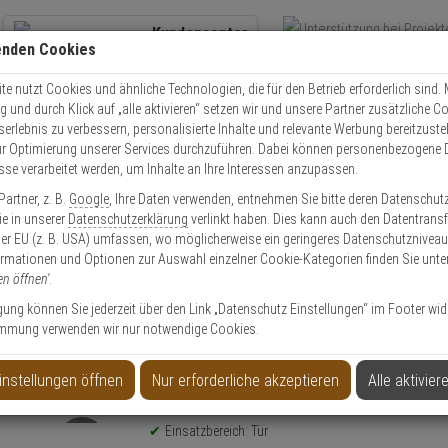
Kundencenter
enden Cookies
Übe
+49 (0)821 899 493-0
Schnel
Kontaktservice
nutzen
e nutzt Cookies und ähnliche Technologien, die für den Betrieb erforderlich sind. M
und durch Klick auf „alle aktivieren“ setzen wir und unsere Partner zusätzliche C
Mo. - Do.: 8:00 - 16:30 Fr. 8:00 - 14:00 Uhr
serlebnis zu verbessern, personalisierte Inhalte und relevante Werbung bereitzuste
r Optimierung unserer Services durchzuführen. Dabei können personenbezogene 
esse verarbeitet werden, um Inhalte an Ihre Interessen anzupassen.
Video
Zutritt
Einbruch
Brand
artner, z. B.
Google
, Ihre Daten verwenden, entnehmen Sie bitte deren Datenschut
astenriegelschloss Sys. TK5 5136 BN DIN-L
Sie in unserer
Datenschutzerklärung
verlinkt haben. Dies kann auch den Datentransf
er EU (z. B. USA) umfassen, wo möglicherweise ein geringeres Datenschutzniveau 
ormationen und Optionen zur Auswahl einzelner Cookie-Kategorien finden Sie unte
en öffnen'
.
ligung können Sie jederzeit über den Link „Datenschutz Einstellungen“ im Footer wid
mmung verwenden wir nur notwendige Cookies.
 TK5 5136 BN DIN-L
instellungen öffnen
Nur erforderliche akzeptieren
Alle aktivier
Produktinformationen
Türzusatzschloss, Kastenriegelschloss - Modell: T
Einsatzbereich: Tür