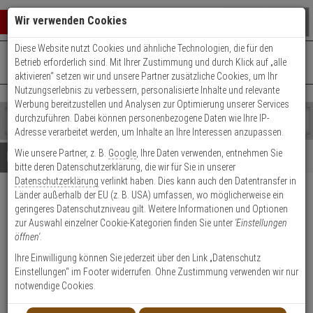
Warenkorb schließen
Suche öffnen
Warenko
Wir verwenden Cookies
Diese Website nutzt Cookies und ähnliche Technologien, die für den
+49 (0)821 899 493-0
Mo. - Do.: 8:00 - 16:30 | Fr.: 8:00 - 14:00 Uhr
0 ARTIKEL IM WARENKORB
Betrieb erforderlich sind. Mit Ihrer Zustimmung und durch Klick auf „alle
Kontaktservice nutzen
aktivieren“ setzen wir und unsere Partner zusätzliche Cookies, um Ihr
Ihr Warenkorb ist momentan leer.
Ergebnisse (
)
Nutzungserlebnis zu verbessern, personalisierte Inhalte und relevante
Fertig
Werbung bereitzustellen und Analysen zur Optimierung unserer Services
Shop
durchzuführen. Dabei können personenbezogene Daten wie Ihre IP-
durchsuchen
Adresse verarbeitet werden, um Inhalte an Ihre Interessen anzupassen.
Bitte
Es
Wie unsere Partner, z. B.
Google
, Ihre Daten verwenden, entnehmen Sie
geben
wurde
Details
Beratung
bitte deren Datenschutzerklärung, die wir für Sie in unserer
Sie
noch
Datenschutzerklärung
verlinkt haben. Dies kann auch den Datentransfer in
mindestens
Kategorien
Länder außerhalb der EU (z. B. USA) umfassen, wo möglicherweise ein
3
Suche
IKON Kastenriegelschloss
geringeres Datenschutzniveau gilt. Weitere Informationen und Optionen
Zeichen
gestartet
Sys. TK5 5136 SGR DIN-R
zur Auswahl einzelner Cookie-Kategorien finden Sie unter
'Einstellungen
ein,
öffnen'
.
um
die
Produktmerkmale
Ihre Einwilligung können Sie jederzeit über den Link „Datenschutz
Suche
Einstellungen“ im Footer widerrufen. Ohne Zustimmung verwenden wir nur
zu
notwendige Cookies.
Datenblatt drucken
starten.