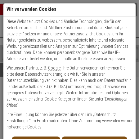
Warenkorb schließen
Suche öffnen
Warenko
Wir verwenden Cookies
Diese Website nutzt Cookies und ähnliche Technologien, die für den
+49 (0)821 899 493-0
Mo. - Do.: 8:00 - 16:30 | Fr.: 8:00 - 14:00 Uhr
0 ARTIKEL IM WARENKORB
Betrieb erforderlich sind. Mit Ihrer Zustimmung und durch Klick auf „alle
Kontaktservice nutzen
aktivieren“ setzen wir und unsere Partner zusätzliche Cookies, um Ihr
Ihr Warenkorb ist momentan leer.
Ergebnisse (
)
Nutzungserlebnis zu verbessern, personalisierte Inhalte und relevante
Fertig
Werbung bereitzustellen und Analysen zur Optimierung unserer Services
Shop
durchzuführen. Dabei können personenbezogene Daten wie Ihre IP-
durchsuchen
Adresse verarbeitet werden, um Inhalte an Ihre Interessen anzupassen.
Bitte
Es
Wie unsere Partner, z. B.
Google
, Ihre Daten verwenden, entnehmen Sie
geben
wurde
Details
Beratung
bitte deren Datenschutzerklärung, die wir für Sie in unserer
Sie
noch
Datenschutzerklärung
verlinkt haben. Dies kann auch den Datentransfer in
mindestens
Kategorien
Länder außerhalb der EU (z. B. USA) umfassen, wo möglicherweise ein
3
Suche
IKON Kastenriegelschloss
geringeres Datenschutzniveau gilt. Weitere Informationen und Optionen
Zeichen
gestartet
Sys. TK5 5136 WS DIN-R
zur Auswahl einzelner Cookie-Kategorien finden Sie unter
'Einstellungen
ein,
öffnen'
.
um
die
Produktmerkmale
Ihre Einwilligung können Sie jederzeit über den Link „Datenschutz
Suche
Einstellungen“ im Footer widerrufen. Ohne Zustimmung verwenden wir nur
zu
notwendige Cookies.
Datenblatt drucken
starten.