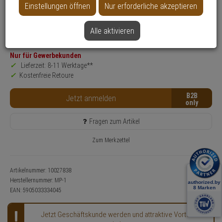
Einstellungen öffnen
Nur erforderliche akzeptieren
Produktinformationen
Relaismodul, Zubehörartikel
Alle aktivieren
SALE
Nur für Gewerbekunden
Lieferzeit: 8-11 Werktage**
Kostenfreie Retoure
B2B
Jetzt anmelden
Fragen zum Artikel
Zum Merkzettel
Artikelnummer: 10027838
Herstellernummer:
MP-1
EAN:
5905033334045
Jetzt Geschäftskunde werden und attraktive Vorteile