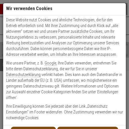
Warenkorb schließen
Suche öffnen
Warenko
Wir verwenden Cookies
Diese Website nutzt Cookies und ähnliche Technologien, die für den
+49 (0)821 899 493-0
Mo. - Do.: 8:00 - 16:30 | Fr.: 8:00 - 14:00 Uhr
0 ARTIKEL IM WARENKORB
Betrieb erforderlich sind. Mit Ihrer Zustimmung und durch Klick auf „alle
Kontaktservice nutzen
aktivieren“ setzen wir und unsere Partner zusätzliche Cookies, um Ihr
Ihr Warenkorb ist momentan leer.
Ergebnisse (
)
Nutzungserlebnis zu verbessern, personalisierte Inhalte und relevante
Fertig
Werbung bereitzustellen und Analysen zur Optimierung unserer Services
Shop
durchzuführen. Dabei können personenbezogene Daten wie Ihre IP-
durchsuchen
Adresse verarbeitet werden, um Inhalte an Ihre Interessen anzupassen.
Bitte
Es
Wie unsere Partner, z. B.
Google
, Ihre Daten verwenden, entnehmen Sie
geben
wurde
Details
Beratung
bitte deren Datenschutzerklärung, die wir für Sie in unserer
Sie
noch
Datenschutzerklärung
verlinkt haben. Dies kann auch den Datentransfer in
mindestens
Kategorien
Länder außerhalb der EU (z. B. USA) umfassen, wo möglicherweise ein
3
Suche
MP-1 universal Relaismodul -
geringeres Datenschutzniveau gilt. Weitere Informationen und Optionen
Zeichen
gestartet
4 Relais
zur Auswahl einzelner Cookie-Kategorien finden Sie unter
'Einstellungen
ein,
öffnen'
.
um
die
Produktmerkmale
Ihre Einwilligung können Sie jederzeit über den Link „Datenschutz
Suche
Einstellungen“ im Footer widerrufen. Ohne Zustimmung verwenden wir nur
zu
notwendige Cookies.
starten.
Datenblatt drucken