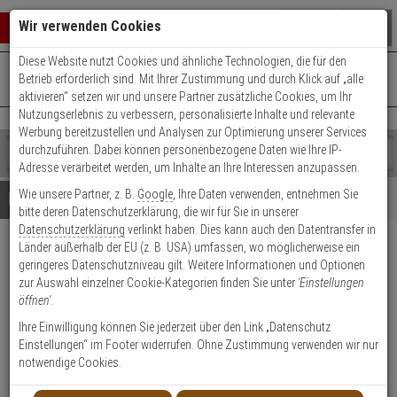
Warenkorb schließen
Suche öffnen
Warenko
Wir verwenden Cookies
Diese Website nutzt Cookies und ähnliche Technologien, die für den
+49 (0)821 899 493-0
Mo. - Do.: 8:00 - 16:30 | Fr.: 8:00 - 14:00 Uhr
0 ARTIKEL IM WARENKORB
Betrieb erforderlich sind. Mit Ihrer Zustimmung und durch Klick auf „alle
Kontaktservice nutzen
aktivieren“ setzen wir und unsere Partner zusätzliche Cookies, um Ihr
Ihr Warenkorb ist momentan leer.
Ergebnisse (
)
Nutzungserlebnis zu verbessern, personalisierte Inhalte und relevante
Fertig
Werbung bereitzustellen und Analysen zur Optimierung unserer Services
Shop
durchzuführen. Dabei können personenbezogene Daten wie Ihre IP-
durchsuchen
Adresse verarbeitet werden, um Inhalte an Ihre Interessen anzupassen.
Bitte
Es
Wie unsere Partner, z. B.
Google
, Ihre Daten verwenden, entnehmen Sie
geben
wurde
Details
Beratung
bitte deren Datenschutzerklärung, die wir für Sie in unserer
Sie
noch
Datenschutzerklärung
verlinkt haben. Dies kann auch den Datentransfer in
mindestens
Kategorien
Länder außerhalb der EU (z. B. USA) umfassen, wo möglicherweise ein
3
Suche
Satel TR-40 VA Transformator
geringeres Datenschutzniveau gilt. Weitere Informationen und Optionen
Zeichen
gestartet
230V/18V AC, 40VA
zur Auswahl einzelner Cookie-Kategorien finden Sie unter
'Einstellungen
ein,
öffnen'
.
um
die
Produktmerkmale
Ihre Einwilligung können Sie jederzeit über den Link „Datenschutz
Suche
Einstellungen“ im Footer widerrufen. Ohne Zustimmung verwenden wir nur
zu
notwendige Cookies.
Datenblatt drucken
starten.