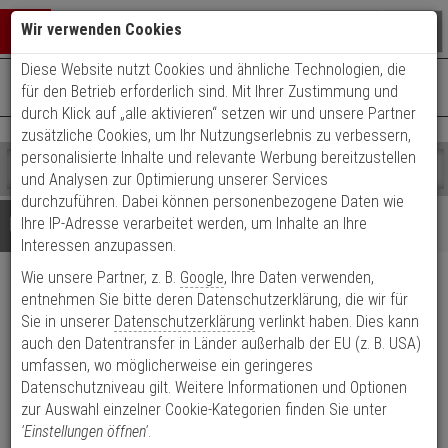
Warenkorb schließen
Suche öffnen
Warenko
Wir verwenden Cookies
Diese Website nutzt Cookies und ähnliche Technologien, die
+49 (0)821 899 493-0
Mo. - Do.: 8:00 - 16:30 | Fr.: 8:00 - 14:00 Uhr
0 ARTIKEL IM WARENKORB
für den Betrieb erforderlich sind. Mit Ihrer Zustimmung und
Kontaktservice nutzen
durch Klick auf „alle aktivieren“ setzen wir und unsere Partner
Ihr Warenkorb ist momentan leer.
Ergebnisse (
)
zusätzliche Cookies, um Ihr Nutzungserlebnis zu verbessern,
Fertig
personalisierte Inhalte und relevante Werbung bereitzustellen
Shop
durchsuchen
und Analysen zur Optimierung unserer Services
Bitte
Es
durchzuführen. Dabei können personenbezogene Daten wie
geben
wurde
Details
Beratung
Ihre IP-Adresse verarbeitet werden, um Inhalte an Ihre
Sie
noch
Interessen anzupassen.
mindestens
Kategorien
Wie unsere Partner, z. B.
Google
, Ihre Daten verwenden,
3
Suche
WILKA Carat S3
Zeichen
gestartet
entnehmen Sie bitte deren Datenschutzerklärung, die wir für
ein,
Sie in unserer
Datenschutzerklärung
verlinkt haben. Dies kann
Doppelzylinder 30/40 6 Schlüssel
um
auch den Datentransfer in Länder außerhalb der EU (z. B. USA)
die
umfassen, wo möglicherweise ein geringeres
Produktmerkmale
Suche
Datenschutzniveau gilt. Weitere Informationen und Optionen
zu
zur Auswahl einzelner Cookie-Kategorien finden Sie unter
starten.
'Einstellungen öffnen'
.
Zylinder messen