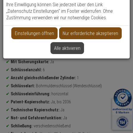
Ihre Einwilligung können Sie jederzeit über den Link
„Datenschutz Einstellungen“ im Footer widerrufen. Ohne
Datenblatt drucken
Zustimmung verwenden wir nur notwendige Cookies.
Weitere Varianten...
Einstellungen öffnen
Nur erforderliche akzeptieren
Produktinformationen
Sicherheitslevel:
HOCH
Carat S3 Profildoppelzylinder
Alle aktivieren
Maße (Außen/Innen):
30 mm/40 mm
Mit Sicherungskarte:
Ja
Schlüsselanzahl:
6
Anzahl gleichschließender Zylinder:
1
Schlüsselart:
Bohrmuldenschlüssel (Wendeschlüssel)
Schlüsseleinführung:
horizontal
Patent-Kopierschutz:
Ja, bis 2036
Technischer Kopierschutz:
Ja
Not- und Gefahrenfunktion:
Ja
Schließung:
verschiedenschließend