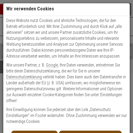
Warenkorb schließen
Suche öffnen
Warenko
Wir verwenden Cookies
Diese Website nutzt Cookies und ähnliche Technologien, die für den
+49 (0)821 899 493-0
Mo. - Do.: 8:00 - 16:30 | Fr.: 8:00 - 14:00 Uhr
0 ARTIKEL IM WARENKORB
Betrieb erforderlich sind. Mit Ihrer Zustimmung und durch Klick auf „alle
Kontaktservice nutzen
aktivieren“ setzen wir und unsere Partner zusätzliche Cookies, um Ihr
Ihr Warenkorb ist momentan leer.
Ergebnisse (
)
Nutzungserlebnis zu verbessern, personalisierte Inhalte und relevante
Fertig
Werbung bereitzustellen und Analysen zur Optimierung unserer Services
Shop
durchzuführen. Dabei können personenbezogene Daten wie Ihre IP-
durchsuchen
Adresse verarbeitet werden, um Inhalte an Ihre Interessen anzupassen.
Bitte
Es
Wie unsere Partner, z. B.
Google
, Ihre Daten verwenden, entnehmen Sie
geben
wurde
Details
Beratung
bitte deren Datenschutzerklärung, die wir für Sie in unserer
Sie
noch
Datenschutzerklärung
verlinkt haben. Dies kann auch den Datentransfer in
mindestens
Kategorien
Länder außerhalb der EU (z. B. USA) umfassen, wo möglicherweise ein
3
Suche
WILKA Carat S3
geringeres Datenschutzniveau gilt. Weitere Informationen und Optionen
Zeichen
gestartet
Doppelzylinder 35/40 3 Schlüssel
zur Auswahl einzelner Cookie-Kategorien finden Sie unter
'Einstellungen
ein,
öffnen'
.
um
die
Produktmerkmale
Ihre Einwilligung können Sie jederzeit über den Link „Datenschutz
Suche
Einstellungen“ im Footer widerrufen. Ohne Zustimmung verwenden wir nur
zu
notwendige Cookies.
starten.
Zylinder messen