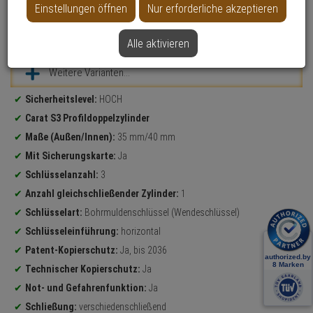
Einstellungen öffnen
Nur erforderliche akzeptieren
Datenblatt drucken
Alle aktivieren
Weitere Varianten...
Produktinformationen
Sicherheitslevel:
HOCH
Carat S3 Profildoppelzylinder
Maße (Außen/Innen):
35 mm/40 mm
Mit Sicherungskarte:
Ja
Schlüsselanzahl:
3
Anzahl gleichschließender Zylinder:
1
Schlüsselart:
Bohrmuldenschlüssel (Wendeschlüssel)
Schlüsseleinführung:
horizontal
Patent-Kopierschutz:
Ja, bis 2036
Technischer Kopierschutz:
Ja
Not- und Gefahrenfunktion:
Ja
Schließung:
verschiedenschließend