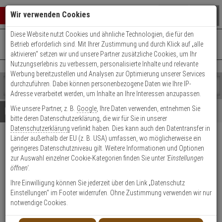
Warenkorb schließen
Suche öffnen
Warenko
Wir verwenden Cookies
Diese Website nutzt Cookies und ähnliche Technologien, die für den
+49 (0)821 899 493-0
Mo. - Do.: 8:00 - 16:30 | Fr.: 8:00 - 14:00 Uhr
0 ARTIKEL IM WARENKORB
Betrieb erforderlich sind. Mit Ihrer Zustimmung und durch Klick auf „alle
Kontaktservice nutzen
aktivieren“ setzen wir und unsere Partner zusätzliche Cookies, um Ihr
Ihr Warenkorb ist momentan leer.
Ergebnisse (
)
Nutzungserlebnis zu verbessern, personalisierte Inhalte und relevante
Fertig
Werbung bereitzustellen und Analysen zur Optimierung unserer Services
Shop
durchzuführen. Dabei können personenbezogene Daten wie Ihre IP-
durchsuchen
Adresse verarbeitet werden, um Inhalte an Ihre Interessen anzupassen.
Bitte
Es
Wie unsere Partner, z. B.
Google
, Ihre Daten verwenden, entnehmen Sie
geben
wurde
Details
Beratung
bitte deren Datenschutzerklärung, die wir für Sie in unserer
Sie
noch
Datenschutzerklärung
verlinkt haben. Dies kann auch den Datentransfer in
mindestens
Kategorien
Länder außerhalb der EU (z. B. USA) umfassen, wo möglicherweise ein
3
Suche
WILKA Carat S3
geringeres Datenschutzniveau gilt. Weitere Informationen und Optionen
Zeichen
gestartet
Doppelzylinder 35/40 6 Schlüssel
zur Auswahl einzelner Cookie-Kategorien finden Sie unter
'Einstellungen
ein,
öffnen'
.
um
die
Produktmerkmale
Ihre Einwilligung können Sie jederzeit über den Link „Datenschutz
Suche
Einstellungen“ im Footer widerrufen. Ohne Zustimmung verwenden wir nur
zu
notwendige Cookies.
starten.
Zylinder messen