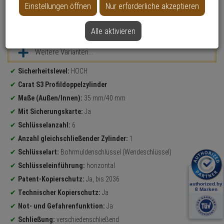
Einstellungen öffnen
Nur erforderliche akzeptieren
Datenblatt drucken
Alle aktivieren
Weitere Varianten...
Produktinformationen
Sicherheitslevel:
HOCH
Carat S3 Profildoppelzylinder
Maße (Außen/Innen):
35 mm/40 mm
Mit Sicherungskarte:
Ja
Schlüsselanzahl:
6
Anzahl gleichschließender Zylinder:
1
Schlüsselart:
Bohrmuldenschlüssel (Wendeschlüssel)
Schlüsseleinführung:
horizontal
Patent-Kopierschutz:
Ja, bis 2036
Technischer Kopierschutz:
Ja
Not- und Gefahrenfunktion:
Ja
Schließung:
verschiedenschließend