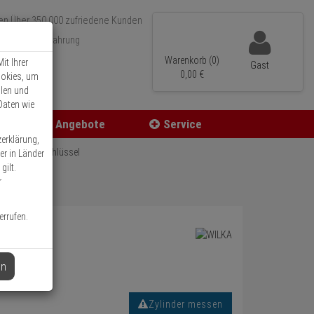
Über 350.000 zufriedene Kunden
r 15 Jahre Erfahrung
ler Versand
Warenkorb (0)
it Ihrer
Gast
0,
00
€
ookies, um
llen und
Daten wie
Angebote
Service
zerklärung,
er 30/45 6 Schlüssel
er in Länder
gilt.
r
errufen.
en
Zylinder messen