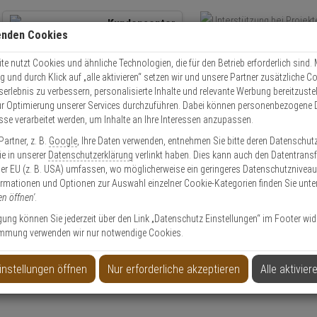
Kundencenter
enden Cookies
Übe
+49 (0)821 899 493-0
Schnel
Kontaktservice
nutzen
e nutzt Cookies und ähnliche Technologien, die für den Betrieb erforderlich sind. M
und durch Klick auf „alle aktivieren“ setzen wir und unsere Partner zusätzliche C
Mo. - Do.: 8:00 - 16:30 Fr. 8:00 - 14:00 Uhr
serlebnis zu verbessern, personalisierte Inhalte und relevante Werbung bereitzuste
r Optimierung unserer Services durchzuführen. Dabei können personenbezogene 
esse verarbeitet werden, um Inhalte an Ihre Interessen anzupassen.
Video
Zutritt
Einbruch
Brand
artner, z. B.
Google
, Ihre Daten verwenden, entnehmen Sie bitte deren Datenschut
olle
Schließzylinder
Schließzylinder Set
WILKA Carat S3 Doppelzylind
Sie in unserer
Datenschutzerklärung
verlinkt haben. Dies kann auch den Datentransf
er EU (z. B. USA) umfassen, wo möglicherweise ein geringeres Datenschutzniveau 
ormationen und Optionen zur Auswahl einzelner Cookie-Kategorien finden Sie unte
en öffnen'
.
ligung können Sie jederzeit über den Link „Datenschutz Einstellungen“ im Footer wid
mmung verwenden wir nur notwendige Cookies.
30/45 6 Schlüssel
instellungen öffnen
Nur erforderliche akzeptieren
Alle aktivier