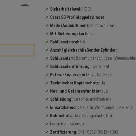
Produktinformationen
Sicherheitslevel:
HOCH
Carat S3 Profildoppelzylinder
Maße (Außen/Innen):
30 mm/45 mm
Mit Sicherungskarte:
Ja
Schlüsselanzahl:
6
Anzahl gleichschließender Zylinder:
1
Schlüsselart:
Bohrmuldenschlüssel (Wendeschlüs
Schlüsseleinführung:
horizontal
Patent-Kopierschutz:
Ja, bis 2036
Technischer Kopierschutz:
Ja
Not- und Gefahrenfunktion:
Ja
Schließung:
verschiedenschließend
Einsatzbereich:
Haustür, Wohnungstür, Kellertür
Bohrschutz:
Ja / Schlagschutz: Nein
bis zu 6 Zuhaltungen
Zertifizierung:
DIN 18252, DIN EN 1303