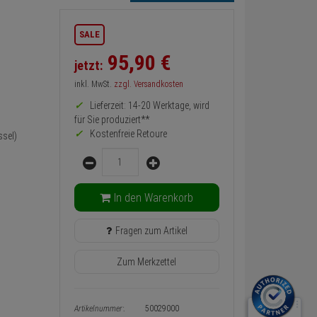
Informationen
SALE
zurück
Preis,
95,
90
€
jetzt:
Verfügbakeit
und
inkl. MwSt.
zzgl. Versandkosten
Warenkorb-
oder
Lieferzeit: 14-20 Werktage, wird
Konfigurieren-
für Sie produziert**
Button
Kostenfreie Retoure
sel)
Menge
In den Warenkorb
Fragen zum Artikel
Zum Merkzettel
Artikelnummer:
50029000