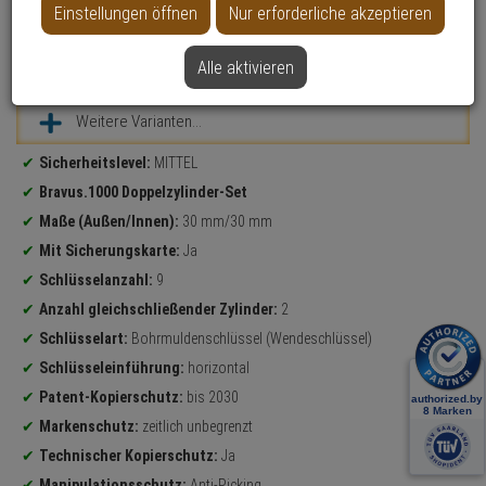
Einstellungen öffnen
Nur erforderliche akzeptieren
Alle aktivieren
Datenblatt drucken
Weitere Varianten...
Produktinformationen
Sicherheitslevel:
MITTEL
Bravus.1000 Doppelzylinder-Set
Maße (Außen/Innen):
30 mm/30 mm
Mit Sicherungskarte:
Ja
Schlüsselanzahl:
9
Anzahl gleichschließender Zylinder:
2
Schlüsselart:
Bohrmuldenschlüssel (Wendeschlüssel)
Schlüsseleinführung:
horizontal
Patent-Kopierschutz:
bis 2030
Markenschutz:
zeitlich unbegrenzt
Technischer Kopierschutz:
Ja
Manipulationsschutz:
Anti-Picking