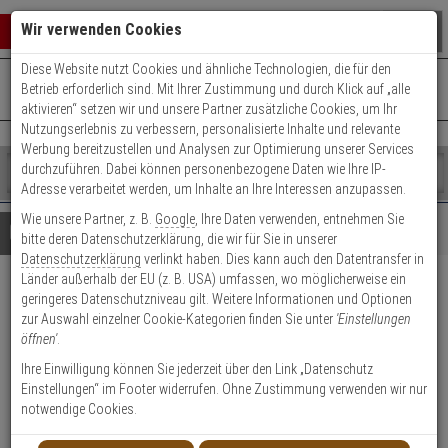
Warenkorb schließen
Suche öffnen
Warenko
Wir verwenden Cookies
Diese Website nutzt Cookies und ähnliche Technologien, die für den
+49 (0)821 899 493-0
Mo. - Do.: 8:00 - 16:30 | Fr.: 8:00 - 14:00 Uhr
0 ARTIKEL IM WARENKORB
Betrieb erforderlich sind. Mit Ihrer Zustimmung und durch Klick auf „alle
Kontaktservice nutzen
aktivieren“ setzen wir und unsere Partner zusätzliche Cookies, um Ihr
Ihr Warenkorb ist momentan leer.
Ergebnisse (
)
Nutzungserlebnis zu verbessern, personalisierte Inhalte und relevante
Fertig
Werbung bereitzustellen und Analysen zur Optimierung unserer Services
Shop
durchzuführen. Dabei können personenbezogene Daten wie Ihre IP-
durchsuchen
Adresse verarbeitet werden, um Inhalte an Ihre Interessen anzupassen.
Bitte
Es
Wie unsere Partner, z. B.
Google
, Ihre Daten verwenden, entnehmen Sie
geben
wurde
Details
Beratung
bitte deren Datenschutzerklärung, die wir für Sie in unserer
Sie
noch
Datenschutzerklärung
verlinkt haben. Dies kann auch den Datentransfer in
mindestens
Kategorien
Länder außerhalb der EU (z. B. USA) umfassen, wo möglicherweise ein
3
Suche
2er Abus Bravus 1000
geringeres Datenschutzniveau gilt. Weitere Informationen und Optionen
Zeichen
gestartet
zur Auswahl einzelner Cookie-Kategorien finden Sie unter
'Einstellungen
ein,
Doppelzylinder 30/30 9 Schl.
öffnen'
.
um
die
Ihre Einwilligung können Sie jederzeit über den Link „Datenschutz
Produktmerkmale
Suche
Einstellungen“ im Footer widerrufen. Ohne Zustimmung verwenden wir nur
zu
notwendige Cookies.
starten.
Zylinder messen