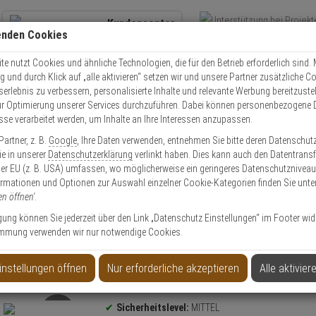
Kundencenter
enden Cookies
Übe
+49 (0)821 899 493-0
Schnel
Kontaktservice
nutzen
e nutzt Cookies und ähnliche Technologien, die für den Betrieb erforderlich sind. M
und durch Klick auf „alle aktivieren“ setzen wir und unsere Partner zusätzliche C
Mo. - Do.: 8:00 - 16:30 Fr. 8:00 - 14:00 Uhr
serlebnis zu verbessern, personalisierte Inhalte und relevante Werbung bereitzuste
r Optimierung unserer Services durchzuführen. Dabei können personenbezogene 
esse verarbeitet werden, um Inhalte an Ihre Interessen anzupassen.
olle
Schließzylinder
Schließzylinder Set
2er Abus Bravus 1000 Doppel
artner, z. B.
Google
, Ihre Daten verwenden, entnehmen Sie bitte deren Datenschut
Sie in unserer
Datenschutzerklärung
verlinkt haben. Dies kann auch den Datentransf
er EU (z. B. USA) umfassen, wo möglicherweise ein geringeres Datenschutzniveau 
ormationen und Optionen zur Auswahl einzelner Cookie-Kategorien finden Sie unte
en öffnen'
.
inder 45/45 9 Schl.
ligung können Sie jederzeit über den Link „Datenschutz Einstellungen“ im Footer wid
mmung verwenden wir nur notwendige Cookies.
instellungen öffnen
Nur erforderliche akzeptieren
Alle aktivier
Produktinformationen
Sicherheitslevel:
MITTEL