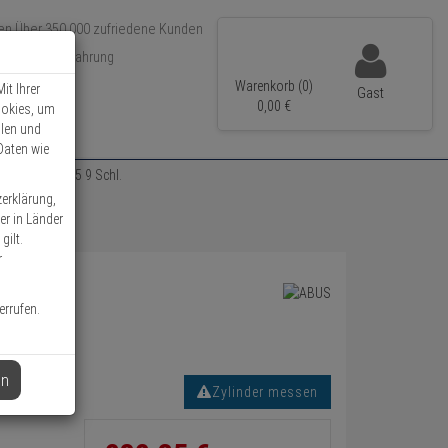
Über 350.000 zufriedene Kunden
r 15 Jahre Erfahrung
ler Versand
Warenkorb (0)
it Ihrer
Gast
0,
00
€
ookies, um
llen und
Daten wie
zylinder 45/45 9 Schl.
zerklärung,
er in Länder
gilt.
r
errufen.
en
Zylinder messen
Informationen