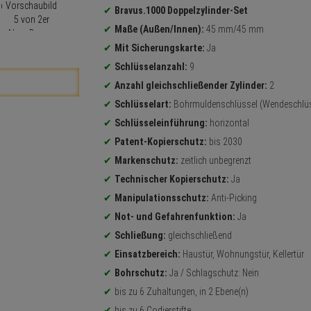
Bravus.1000 Doppelzylinder-Set
Maße (Außen/Innen):
45 mm/45 mm
Mit Sicherungskarte:
Ja
Schlüsselanzahl:
9
Anzahl gleichschließender Zylinder:
2
Schlüsselart:
Bohrmuldenschlüssel (Wendeschlüs
Schlüsseleinführung:
horizontal
Patent-Kopierschutz:
bis 2030
Markenschutz:
zeitlich unbegrenzt
Technischer Kopierschutz:
Ja
Manipulationsschutz:
Anti-Picking
Not- und Gefahrenfunktion:
Ja
Schließung:
gleichschließend
Einsatzbereich:
Haustür, Wohnungstür, Kellertür
Bohrschutz:
Ja / Schlagschutz: Nein
bis zu 6 Zuhaltungen, in 2 Ebene(n)
bis zu 6 Codierstifte