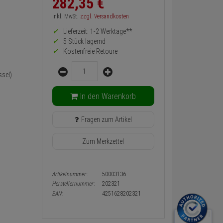
282,
35
€
zurück
Preis,
inkl. MwSt.
zzgl. Versandkosten
Verfügbakeit
Lieferzeit: 1-2 Werktage**
und
Warenkorb-
5 Stück lagernd
oder
Kostenfreie Retoure
Konfigurieren-
Menge
Button
sel)
In den Warenkorb
Fragen zum Artikel
Zum Merkzettel
Artikelnummer:
50003136
Herstellernummer:
202321
EAN:
4251628202321