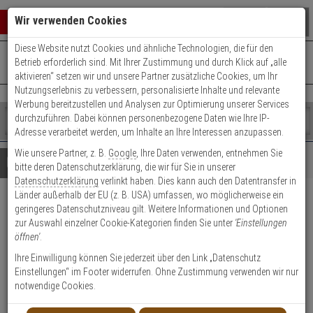
Warenkorb schließen
Suche öffnen
Warenko
Wir verwenden Cookies
Diese Website nutzt Cookies und ähnliche Technologien, die für den
+49 (0)821 899 493-0
Mo. - Do.: 8:00 - 16:30 | Fr.: 8:00 - 14:00 Uhr
0 ARTIKEL IM WARENKORB
Betrieb erforderlich sind. Mit Ihrer Zustimmung und durch Klick auf „alle
Kontaktservice nutzen
aktivieren“ setzen wir und unsere Partner zusätzliche Cookies, um Ihr
Ihr Warenkorb ist momentan leer.
Ergebnisse (
)
Nutzungserlebnis zu verbessern, personalisierte Inhalte und relevante
Fertig
Werbung bereitzustellen und Analysen zur Optimierung unserer Services
Shop
durchzuführen. Dabei können personenbezogene Daten wie Ihre IP-
durchsuchen
Adresse verarbeitet werden, um Inhalte an Ihre Interessen anzupassen.
Bitte
Es
Wie unsere Partner, z. B.
Google
, Ihre Daten verwenden, entnehmen Sie
geben
wurde
Details
Beratung
bitte deren Datenschutzerklärung, die wir für Sie in unserer
Sie
noch
Datenschutzerklärung
verlinkt haben. Dies kann auch den Datentransfer in
mindestens
Kategorien
Länder außerhalb der EU (z. B. USA) umfassen, wo möglicherweise ein
3
Suche
2er Abus Bravus 1000
geringeres Datenschutzniveau gilt. Weitere Informationen und Optionen
Zeichen
gestartet
zur Auswahl einzelner Cookie-Kategorien finden Sie unter
'Einstellungen
ein,
Doppelzylinder 40/45 6 Schl.
öffnen'
.
um
die
Ihre Einwilligung können Sie jederzeit über den Link „Datenschutz
Produktmerkmale
Suche
Einstellungen“ im Footer widerrufen. Ohne Zustimmung verwenden wir nur
zu
notwendige Cookies.
starten.
Zylinder messen