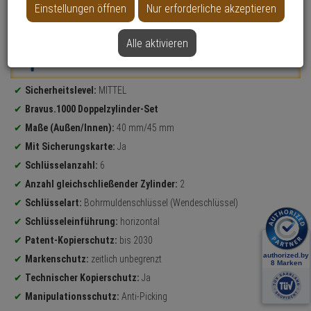
Einstellungen öffnen
Nur erforderliche akzeptieren
Datenblatt drucken
Alle aktivieren
Weitere Varianten...
Produktinformationen
Sicherheitslevel:
MITTEL
Bravus.1000 Doppelzylinder-Set
Maße (Außen/Innen):
40 mm/45 mm
Mit Sicherungskarte:
Ja
Schlüsselanzahl:
6
Anzahl gleichschließender Zylinder:
2
Schlüsselart:
Bohrmuldenschlüssel (Wendeschlüssel)
Schlüsseleinführung:
horizontal
Patent-Kopierschutz:
bis 2030
Markenschutz:
zeitlich unbegrenzt
Technischer Kopierschutz:
Ja
Manipulationsschutz:
Anti-Picking