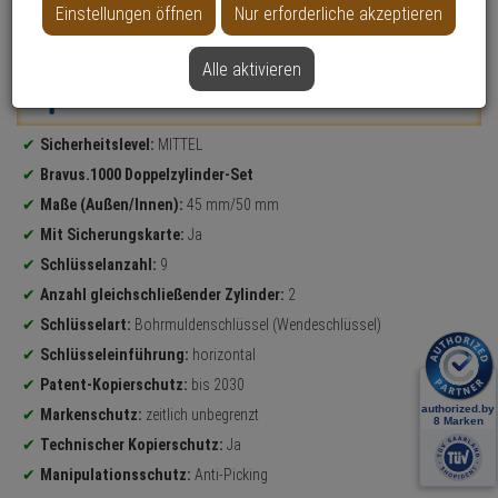
Einstellungen öffnen
Nur erforderliche akzeptieren
Datenblatt drucken
Alle aktivieren
Weitere Varianten...
Produktinformationen
Sicherheitslevel:
MITTEL
Bravus.1000 Doppelzylinder-Set
Maße (Außen/Innen):
45 mm/50 mm
Mit Sicherungskarte:
Ja
Schlüsselanzahl:
9
Anzahl gleichschließender Zylinder:
2
Schlüsselart:
Bohrmuldenschlüssel (Wendeschlüssel)
Schlüsseleinführung:
horizontal
Patent-Kopierschutz:
bis 2030
Markenschutz:
zeitlich unbegrenzt
Technischer Kopierschutz:
Ja
Manipulationsschutz:
Anti-Picking