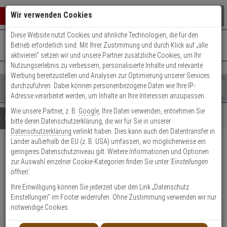
Warenkorb schließen
Suche öffnen
Warenko
Wir verwenden Cookies
Diese Website nutzt Cookies und ähnliche Technologien, die für den
+49 (0)821 899 493-0
Mo. - Do.: 8:00 - 16:30 | Fr.: 8:00 - 14:00 Uhr
0 ARTIKEL IM WARENKORB
Betrieb erforderlich sind. Mit Ihrer Zustimmung und durch Klick auf „alle
Kontaktservice nutzen
aktivieren“ setzen wir und unsere Partner zusätzliche Cookies, um Ihr
Ihr Warenkorb ist momentan leer.
Ergebnisse (
)
Nutzungserlebnis zu verbessern, personalisierte Inhalte und relevante
Fertig
Werbung bereitzustellen und Analysen zur Optimierung unserer Services
Shop
durchzuführen. Dabei können personenbezogene Daten wie Ihre IP-
durchsuchen
Adresse verarbeitet werden, um Inhalte an Ihre Interessen anzupassen.
Bitte
Es
Wie unsere Partner, z. B.
Google
, Ihre Daten verwenden, entnehmen Sie
geben
wurde
Details
Beratung
bitte deren Datenschutzerklärung, die wir für Sie in unserer
Sie
noch
Datenschutzerklärung
verlinkt haben. Dies kann auch den Datentransfer in
mindestens
Kategorien
Länder außerhalb der EU (z. B. USA) umfassen, wo möglicherweise ein
3
Suche
2er Abus Bravus 1000
geringeres Datenschutzniveau gilt. Weitere Informationen und Optionen
Zeichen
gestartet
zur Auswahl einzelner Cookie-Kategorien finden Sie unter
'Einstellungen
ein,
Doppelzylinder 45/50 9 Schl.
öffnen'
.
um
die
Ihre Einwilligung können Sie jederzeit über den Link „Datenschutz
Produktmerkmale
Suche
Einstellungen“ im Footer widerrufen. Ohne Zustimmung verwenden wir nur
zu
notwendige Cookies.
starten.
Zylinder messen