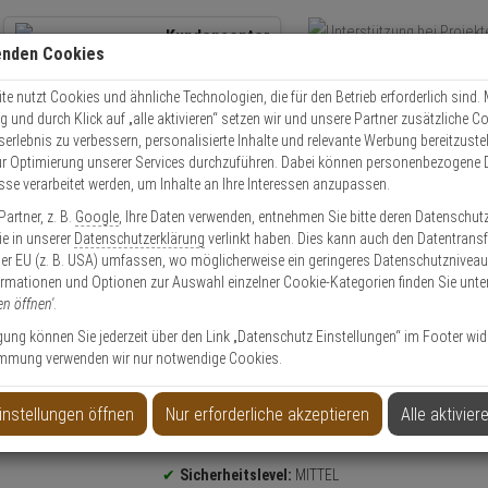
Kundencenter
enden Cookies
Übe
+49 (0)821 899 493-0
Schnel
Kontaktservice
nutzen
e nutzt Cookies und ähnliche Technologien, die für den Betrieb erforderlich sind. M
und durch Klick auf „alle aktivieren“ setzen wir und unsere Partner zusätzliche C
Mo. - Do.: 8:00 - 16:30 Fr. 8:00 - 14:00 Uhr
serlebnis zu verbessern, personalisierte Inhalte und relevante Werbung bereitzuste
r Optimierung unserer Services durchzuführen. Dabei können personenbezogene 
esse verarbeitet werden, um Inhalte an Ihre Interessen anzupassen.
olle
Schließzylinder
Schließzylinder Set
2er Abus Bravus 1000 Doppel
artner, z. B.
Google
, Ihre Daten verwenden, entnehmen Sie bitte deren Datenschut
Sie in unserer
Datenschutzerklärung
verlinkt haben. Dies kann auch den Datentransf
er EU (z. B. USA) umfassen, wo möglicherweise ein geringeres Datenschutzniveau 
ormationen und Optionen zur Auswahl einzelner Cookie-Kategorien finden Sie unte
en öffnen'
.
inder 45/45 6 Schl.
ligung können Sie jederzeit über den Link „Datenschutz Einstellungen“ im Footer wid
mmung verwenden wir nur notwendige Cookies.
instellungen öffnen
Nur erforderliche akzeptieren
Alle aktivier
Produktinformationen
Sicherheitslevel:
MITTEL