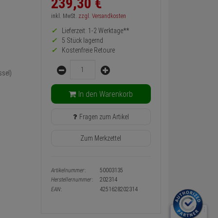
239,
30
€
zurück
Preis,
inkl. MwSt.
zzgl. Versandkosten
Verfügbakeit
Lieferzeit: 1-2 Werktage**
und
Warenkorb-
5 Stück lagernd
oder
Kostenfreie Retoure
Konfigurieren-
Menge
Button
sel)
In den Warenkorb
Fragen zum Artikel
Zum Merkzettel
Artikelnummer:
50003135
Herstellernummer:
202314
EAN:
4251628202314