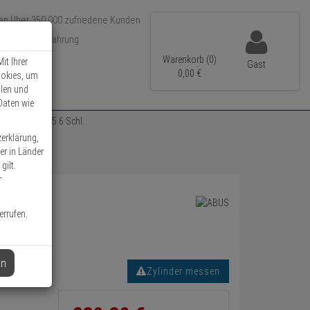
Über 350.000 zufriedene Kunden
r 15 Jahre Erfahrung
ler Versand
Warenkorb (0)
it Ihrer
Gast
0,
00
€
ookies, um
llen und
Daten wie
zylinder 45/45 6 Schl.
zerklärung,
er in Länder
gilt.
r
errufen.
en
Zylinder messen
Informationen