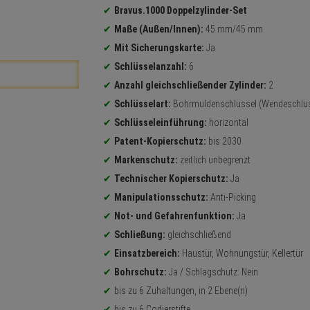
Bravus.1000 Doppelzylinder-Set
Maße (Außen/Innen):
45 mm/45 mm
Mit Sicherungskarte:
Ja
Schlüsselanzahl:
6
Anzahl gleichschließender Zylinder:
2
Schlüsselart:
Bohrmuldenschlüssel (Wendeschlüs
Schlüsseleinführung:
horizontal
Patent-Kopierschutz:
bis 2030
Markenschutz:
zeitlich unbegrenzt
Technischer Kopierschutz:
Ja
Manipulationsschutz:
Anti-Picking
Not- und Gefahrenfunktion:
Ja
Schließung:
gleichschließend
Einsatzbereich:
Haustür, Wohnungstür, Kellertür
Bohrschutz:
Ja / Schlagschutz: Nein
bis zu 6 Zuhaltungen, in 2 Ebene(n)
bis zu 6 Codierstifte