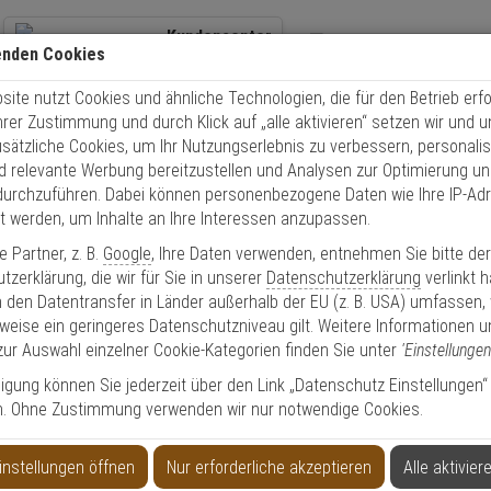
Kundencenter
enden Cookies
+49 (0)821 899 493-0
Übe
ite nutzt Cookies und ähnliche Technologien, die für den Betrieb erfo
Kontaktservice
nutzen
Schnel
Ihrer Zustimmung und durch Klick auf „alle aktivieren“ setzen wir und 
Mo. - Do.: 8:00 - 16:30 Fr. 8:00 - 14:00 Uhr
usätzliche Cookies, um Ihr Nutzungserlebnis zu verbessern, personalis
nd relevante Werbung bereitzustellen und Analysen zur Optimierung un
olle
Schließzylinder
Schließzylinder Set
3er Abus Bravus 3000 Doppel
durchzuführen. Dabei können personenbezogene Daten wie Ihre IP-Ad
et werden, um Inhalte an Ihre Interessen anzupassen.
 Partner, z. B.
Google
, Ihre Daten verwenden, entnehmen Sie bitte de
zerklärung, die wir für Sie in unserer
Datenschutzerklärung
verlinkt 
 den Datentransfer in Länder außerhalb der EU (z. B. USA) umfassen,
inder 30/30 12 Schl.
weise ein geringeres Datenschutzniveau gilt. Weitere Informationen u
zur Auswahl einzelner Cookie-Kategorien finden Sie unter
'Einstellungen
lligung können Sie jederzeit über den Link „Datenschutz Einstellungen“
n. Ohne Zustimmung verwenden wir nur notwendige Cookies.
instellungen öffnen
Nur erforderliche akzeptieren
Alle aktivier
Produktinformationen
Sicherheitslevel:
HOCH