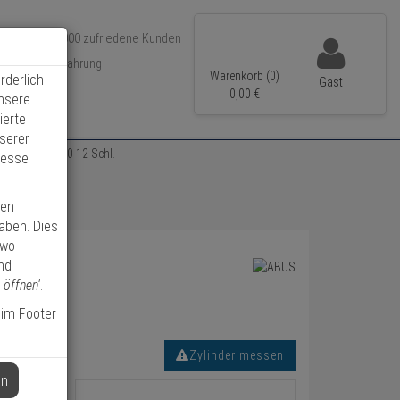
Über 350.000 zufriedene Kunden
r 15 Jahre Erfahrung
Warenkorb (0)
rderlich
Gast
ler Versand
0,
00
€
unsere
ierte
serer
zylinder 30/30 12 Schl.
resse
ren
haben. Dies
 wo
nd
 öffnen'
.
 im Footer
Zylinder messen
en