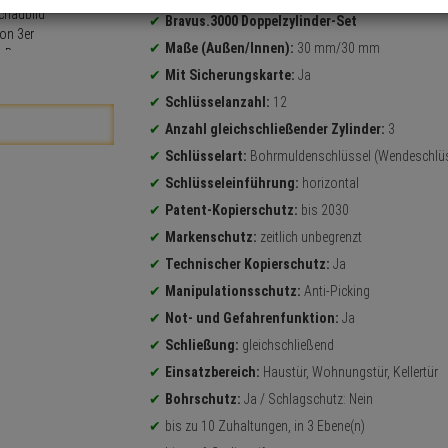
Bravus.3000 Doppelzylinder-Set
Maße (Außen/Innen):
30 mm/30 mm
Mit Sicherungskarte:
Ja
Schlüsselanzahl:
12
Anzahl gleichschließender Zylinder:
3
Schlüsselart:
Bohrmuldenschlüssel (Wendeschlüs
Schlüsseleinführung:
horizontal
Patent-Kopierschutz:
bis 2030
Markenschutz:
zeitlich unbegrenzt
Technischer Kopierschutz:
Ja
Manipulationsschutz:
Anti-Picking
Not- und Gefahrenfunktion:
Ja
Schließung:
gleichschließend
Einsatzbereich:
Haustür, Wohnungstür, Kellertür
Bohrschutz:
Ja / Schlagschutz: Nein
bis zu 10 Zuhaltungen, in 3 Ebene(n)