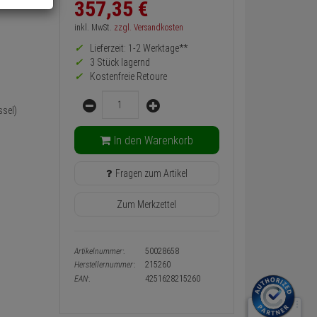
357,
35
€
Informationen
zurück
Preis,
inkl. MwSt.
zzgl. Versandkosten
Verfügbakeit
Lieferzeit: 1-2 Werktage**
und
3 Stück lagernd
Warenkorb-
oder
Kostenfreie Retoure
Konfigurieren-
Menge
Button
sel)
In den Warenkorb
Fragen zum Artikel
Zum Merkzettel
Artikelnummer:
50028658
Herstellernummer:
215260
EAN:
4251628215260