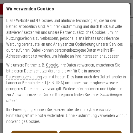
Warenkorb schließen
Suche öffnen
Warenko
Wir verwenden Cookies
Diese Website nutzt Cookies und ähnliche Technologien, die für den
+49 (0)821 899 493-0
Mo. - Do.: 8:00 - 16:30 | Fr.: 8:00 - 14:00 Uhr
0 ARTIKEL IM WARENKORB
Betrieb erforderlich sind. Mit Ihrer Zustimmung und durch Klick auf „alle
Kontaktservice nutzen
aktivieren“ setzen wir und unsere Partner zusätzliche Cookies, um Ihr
Ihr Warenkorb ist momentan leer.
Ergebnisse (
)
Nutzungserlebnis zu verbessern, personalisierte Inhalte und relevante
Fertig
Werbung bereitzustellen und Analysen zur Optimierung unserer Services
Shop
durchzuführen. Dabei können personenbezogene Daten wie Ihre IP-
durchsuchen
Adresse verarbeitet werden, um Inhalte an Ihre Interessen anzupassen.
Bitte
Es
Wie unsere Partner, z. B.
Google
, Ihre Daten verwenden, entnehmen Sie
geben
wurde
Details
Beratung
bitte deren Datenschutzerklärung, die wir für Sie in unserer
Sie
noch
Datenschutzerklärung
verlinkt haben. Dies kann auch den Datentransfer in
mindestens
Kategorien
Länder außerhalb der EU (z. B. USA) umfassen, wo möglicherweise ein
3
Suche
3er Abus Bravus 3000
geringeres Datenschutzniveau gilt. Weitere Informationen und Optionen
Zeichen
gestartet
zur Auswahl einzelner Cookie-Kategorien finden Sie unter
'Einstellungen
ein,
Doppelzylinder 40/40 12 Schl.
öffnen'
.
um
die
Ihre Einwilligung können Sie jederzeit über den Link „Datenschutz
Produktmerkmale
Suche
Einstellungen“ im Footer widerrufen. Ohne Zustimmung verwenden wir nur
zu
notwendige Cookies.
starten.
Zylinder messen