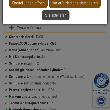
Einstellungen öffnen
Nur erforderliche akzeptieren
Alle aktivieren
Datenblatt drucken
Weitere Varianten...
Produktinformationen
Sicherheitslevel:
HOCH
Bravus.3000 Doppelzylinder-Set
Maße (Außen/Innen):
40 mm/40 mm
Mit Sicherungskarte:
Ja
Schlüsselanzahl:
12
Anzahl gleichschließender Zylinder:
3
Schlüsselart:
Bohrmuldenschlüssel (Wendeschlüssel)
Schlüsseleinführung:
horizontal
Patent-Kopierschutz:
bis 2030
Markenschutz:
zeitlich unbegrenzt
Technischer Kopierschutz:
Ja
Manipulationsschutz:
Anti-Picking