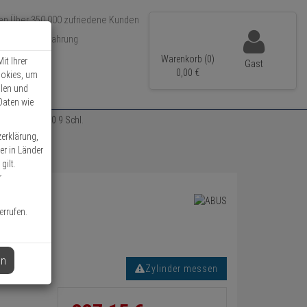
Über 350.000 zufriedene Kunden
r 15 Jahre Erfahrung
ler Versand
Warenkorb (0)
it Ihrer
Gast
0,
00
€
ookies, um
llen und
Daten wie
zylinder 30/40 9 Schl.
zerklärung,
er in Länder
gilt.
r
errufen.
en
Zylinder messen
Informationen