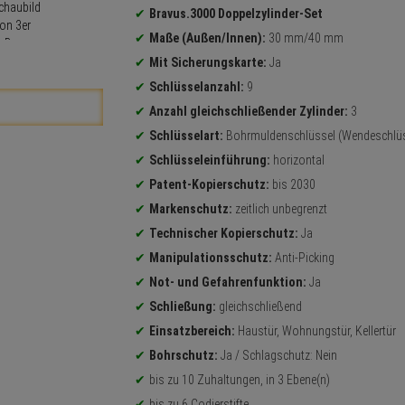
Bravus.3000 Doppelzylinder-Set
Maße (Außen/Innen):
30 mm/40 mm
Mit Sicherungskarte:
Ja
Schlüsselanzahl:
9
Anzahl gleichschließender Zylinder:
3
Schlüsselart:
Bohrmuldenschlüssel (Wendeschlüs
Schlüsseleinführung:
horizontal
Patent-Kopierschutz:
bis 2030
Markenschutz:
zeitlich unbegrenzt
Technischer Kopierschutz:
Ja
Manipulationsschutz:
Anti-Picking
Not- und Gefahrenfunktion:
Ja
Schließung:
gleichschließend
Einsatzbereich:
Haustür, Wohnungstür, Kellertür
Bohrschutz:
Ja / Schlagschutz: Nein
bis zu 10 Zuhaltungen, in 3 Ebene(n)
bis zu 6 Codierstifte