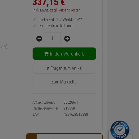
337,
15
€
zurück
Preis,
inkl. MwSt.
zzgl. Versandkosten
Verfügbakeit
Lieferzeit: 1-2 Werktage**
und
Warenkorb-
Kostenfreie Retoure
oder
Menge
Konfigurieren-
Button
sel)
In den Warenkorb
Fragen zum Artikel
Zum Merkzettel
Artikelnummer:
50028671
Herstellernummer:
215338
EAN:
4251628215338