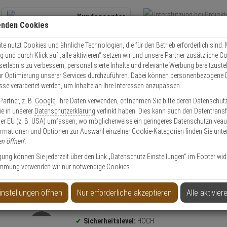
Kundencenter
enden Cookies
Übe
+49 (0)821 899 493-0
Schnel
Kontaktservice
nutzen
e nutzt Cookies und ähnliche Technologien, die für den Betrieb erforderlich sind. M
und durch Klick auf „alle aktivieren“ setzen wir und unsere Partner zusätzliche C
Mo. - Do.: 8:00 - 16:30 Fr. 8:00 - 14:00 Uhr
serlebnis zu verbessern, personalisierte Inhalte und relevante Werbung bereitzuste
r Optimierung unserer Services durchzuführen. Dabei können personenbezogene 
esse verarbeitet werden, um Inhalte an Ihre Interessen anzupassen.
olle
Schließzylinder
Schließzylinder Set
3er Abus Bravus 3000 Doppel
artner, z. B.
Google
, Ihre Daten verwenden, entnehmen Sie bitte deren Datenschut
Sie in unserer
Datenschutzerklärung
verlinkt haben. Dies kann auch den Datentransf
er EU (z. B. USA) umfassen, wo möglicherweise ein geringeres Datenschutzniveau 
ormationen und Optionen zur Auswahl einzelner Cookie-Kategorien finden Sie unte
en öffnen'
.
inder 30/40 9 Schl.
ligung können Sie jederzeit über den Link „Datenschutz Einstellungen“ im Footer wid
mmung verwenden wir nur notwendige Cookies.
instellungen öffnen
Nur erforderliche akzeptieren
Alle aktivier
Produktinformationen
Sicherheitslevel:
HOCH