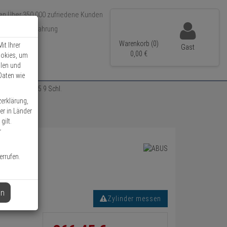
Über 350.000 zufriedene Kunden
r 15 Jahre Erfahrung
ler Versand
Warenkorb (0)
it Ihrer
Gast
0,
00
€
ookies, um
llen und
Daten wie
zylinder 35/45 9 Schl.
zerklärung,
er in Länder
gilt.
r
errufen.
en
Zylinder messen
Informationen