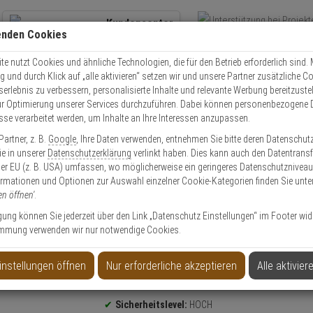
Kundencenter
enden Cookies
Übe
+49 (0)821 899 493-0
Schnel
Kontaktservice
nutzen
e nutzt Cookies und ähnliche Technologien, die für den Betrieb erforderlich sind. M
und durch Klick auf „alle aktivieren“ setzen wir und unsere Partner zusätzliche C
Mo. - Do.: 8:00 - 16:30 Fr. 8:00 - 14:00 Uhr
serlebnis zu verbessern, personalisierte Inhalte und relevante Werbung bereitzuste
r Optimierung unserer Services durchzuführen. Dabei können personenbezogene 
esse verarbeitet werden, um Inhalte an Ihre Interessen anzupassen.
olle
Schließzylinder
Schließzylinder Set
3er Abus Bravus 3000 Doppel
artner, z. B.
Google
, Ihre Daten verwenden, entnehmen Sie bitte deren Datenschut
Sie in unserer
Datenschutzerklärung
verlinkt haben. Dies kann auch den Datentransf
er EU (z. B. USA) umfassen, wo möglicherweise ein geringeres Datenschutzniveau 
ormationen und Optionen zur Auswahl einzelner Cookie-Kategorien finden Sie unte
en öffnen'
.
inder 35/45 9 Schl.
ligung können Sie jederzeit über den Link „Datenschutz Einstellungen“ im Footer wid
mmung verwenden wir nur notwendige Cookies.
instellungen öffnen
Nur erforderliche akzeptieren
Alle aktivier
Produktinformationen
Sicherheitslevel:
HOCH