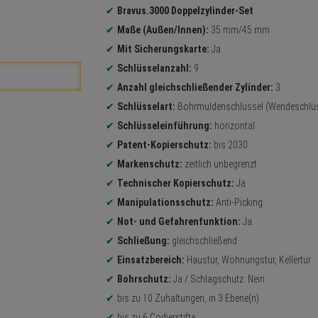
Bravus.3000 Doppelzylinder-Set
Maße (Außen/Innen):
35 mm/45 mm
Mit Sicherungskarte:
Ja
Schlüsselanzahl:
9
Anzahl gleichschließender Zylinder:
3
Schlüsselart:
Bohrmuldenschlüssel (Wendeschlüs
Schlüsseleinführung:
horizontal
Patent-Kopierschutz:
bis 2030
Markenschutz:
zeitlich unbegrenzt
Technischer Kopierschutz:
Ja
Manipulationsschutz:
Anti-Picking
Not- und Gefahrenfunktion:
Ja
Schließung:
gleichschließend
Einsatzbereich:
Haustür, Wohnungstür, Kellertür
Bohrschutz:
Ja / Schlagschutz: Nein
bis zu 10 Zuhaltungen, in 3 Ebene(n)
bis zu 6 Codierstifte