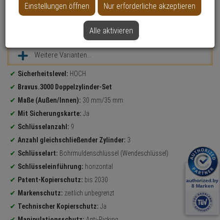
Einstellungen öffnen
Nur erforderliche akzeptieren
Alle aktivieren
Datenblatt drucken
Weitere Varianten...
Produktinformationen
Sicherheitslevel:
HOCH
Bravus.3000 Doppelzylinder-Set
Maße (Außen/Innen):
30 mm/35 mm
Mit Sicherungskarte:
Ja
Schlüsselanzahl:
9
Anzahl gleichschließender Zylinder:
3
Schlüsselart:
Bohrmuldenschlüssel (Wendeschlüssel)
Schlüsseleinführung:
horizontal
Patent-Kopierschutz:
bis 2030
Markenschutz:
zeitlich unbegrenzt
Technischer Kopierschutz:
Ja
Manipulationsschutz:
Anti-Picking