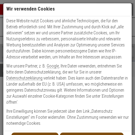
Warenkorb schließen
Suche öffnen
Warenko
Wir verwenden Cookies
Diese Website nutzt Cookies und ähnliche Technologien, die für den
+49 (0)821 899 493-0
Mo. - Do.: 8:00 - 16:30 | Fr.: 8:00 - 14:00 Uhr
0 ARTIKEL IM WARENKORB
Betrieb erforderlich sind. Mit Ihrer Zustimmung und durch Klick auf „alle
Kontaktservice nutzen
aktivieren“ setzen wir und unsere Partner zusätzliche Cookies, um Ihr
Ihr Warenkorb ist momentan leer.
Ergebnisse (
)
Nutzungserlebnis zu verbessern, personalisierte Inhalte und relevante
Fertig
Werbung bereitzustellen und Analysen zur Optimierung unserer Services
Shop
durchzuführen. Dabei können personenbezogene Daten wie Ihre IP-
durchsuchen
Adresse verarbeitet werden, um Inhalte an Ihre Interessen anzupassen.
Bitte
Es
Wie unsere Partner, z. B.
Google
, Ihre Daten verwenden, entnehmen Sie
geben
wurde
Details
Beratung
bitte deren Datenschutzerklärung, die wir für Sie in unserer
Sie
noch
Datenschutzerklärung
verlinkt haben. Dies kann auch den Datentransfer in
mindestens
Kategorien
Länder außerhalb der EU (z. B. USA) umfassen, wo möglicherweise ein
3
Suche
3er Abus Bravus 3000
geringeres Datenschutzniveau gilt. Weitere Informationen und Optionen
Zeichen
gestartet
zur Auswahl einzelner Cookie-Kategorien finden Sie unter
'Einstellungen
ein,
Doppelzylinder 30/35 9 Schl.
öffnen'
.
um
die
Ihre Einwilligung können Sie jederzeit über den Link „Datenschutz
Produktmerkmale
Suche
Einstellungen“ im Footer widerrufen. Ohne Zustimmung verwenden wir nur
zu
notwendige Cookies.
starten.
Zylinder messen