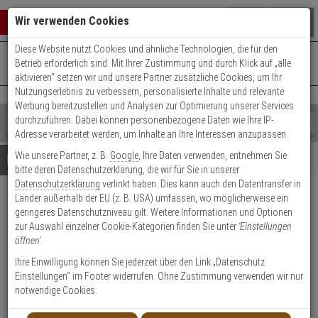
Warenkorb schließen
Suche öffnen
Warenko
Wir verwenden Cookies
Diese Website nutzt Cookies und ähnliche Technologien, die für den
+49 (0)821 899 493-0
Mo. - Do.: 8:00 - 16:30 | Fr.: 8:00 - 14:00 Uhr
0 ARTIKEL IM WARENKORB
Betrieb erforderlich sind. Mit Ihrer Zustimmung und durch Klick auf „alle
Kontaktservice nutzen
aktivieren“ setzen wir und unsere Partner zusätzliche Cookies, um Ihr
Ihr Warenkorb ist momentan leer.
Ergebnisse (
)
Nutzungserlebnis zu verbessern, personalisierte Inhalte und relevante
Fertig
Werbung bereitzustellen und Analysen zur Optimierung unserer Services
Shop
durchzuführen. Dabei können personenbezogene Daten wie Ihre IP-
durchsuchen
Adresse verarbeitet werden, um Inhalte an Ihre Interessen anzupassen.
Bitte
Es
Wie unsere Partner, z. B.
Google
, Ihre Daten verwenden, entnehmen Sie
geben
wurde
Details
Beratung
bitte deren Datenschutzerklärung, die wir für Sie in unserer
Sie
noch
Datenschutzerklärung
verlinkt haben. Dies kann auch den Datentransfer in
mindestens
Kategorien
Länder außerhalb der EU (z. B. USA) umfassen, wo möglicherweise ein
3
Suche
3er Set Amsterdam
geringeres Datenschutzniveau gilt. Weitere Informationen und Optionen
Zeichen
gestartet
E1400Z/42KV/42KVS Türgriff BB
zur Auswahl einzelner Cookie-Kategorien finden Sie unter
'Einstellungen
ein,
öffnen'
.
um
die
Produktmerkmale
Ihre Einwilligung können Sie jederzeit über den Link „Datenschutz
Lagerabverkauf
Suche
Einstellungen“ im Footer widerrufen. Ohne Zustimmung verwenden wir nur
zu
notwendige Cookies.
starten.
Datenblatt drucken