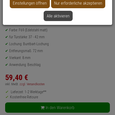
Einstellungen öffnen
Nur erforderliche akzeptieren
Produktinformationen
Set, Drückergarnitur - Modell: Amsterdam
Alle aktivieren
Einsatzbereich: Zimmertür
Material: Edelstahl
Farbe: F69 (Edelstahl matt)
für Türstärke: 37 - 42 mm
Lochung: Buntbart-Lochung
Entferungsmaß: 72 mm
Vierkant: 8 mm
Anwendung: Beschlag
59,
40
€
inkl. MwSt.
zzgl. Versandkosten
Lieferzeit: 1-2 Werktage**
Kostenfreie Retoure
In den Warenkorb