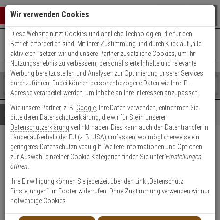
Warenkorb schließen
Suche öffnen
Warenko
Wir verwenden Cookies
Diese Website nutzt Cookies und ähnliche Technologien, die für den
+49 (0)821 899 493-0
Mo. - Do.: 8:00 - 16:30 | Fr.: 8:00 - 14:00 Uhr
0 ARTIKEL IM WARENKORB
Betrieb erforderlich sind. Mit Ihrer Zustimmung und durch Klick auf „alle
Kontaktservice nutzen
aktivieren“ setzen wir und unsere Partner zusätzliche Cookies, um Ihr
Ihr Warenkorb ist momentan leer.
Ergebnisse (
)
Nutzungserlebnis zu verbessern, personalisierte Inhalte und relevante
Fertig
Werbung bereitzustellen und Analysen zur Optimierung unserer Services
Shop
durchzuführen. Dabei können personenbezogene Daten wie Ihre IP-
durchsuchen
Adresse verarbeitet werden, um Inhalte an Ihre Interessen anzupassen.
Bitte
Es
Wie unsere Partner, z. B.
Google
, Ihre Daten verwenden, entnehmen Sie
geben
wurde
Details
Beratung
bitte deren Datenschutzerklärung, die wir für Sie in unserer
Sie
noch
Datenschutzerklärung
verlinkt haben. Dies kann auch den Datentransfer in
mindestens
Kategorien
Länder außerhalb der EU (z. B. USA) umfassen, wo möglicherweise ein
3
Suche
Axis M3037-PVE IP-Kamera
geringeres Datenschutzniveau gilt. Weitere Informationen und Optionen
Zeichen
gestartet
zur Auswahl einzelner Cookie-Kategorien finden Sie unter
'Einstellungen
ein,
1080p T/N PoE IP66 IK10
öffnen'
.
um
die
Ihre Einwilligung können Sie jederzeit über den Link „Datenschutz
Produktmerkmale
Suche
Einstellungen“ im Footer widerrufen. Ohne Zustimmung verwenden wir nur
zu
notwendige Cookies.
starten.