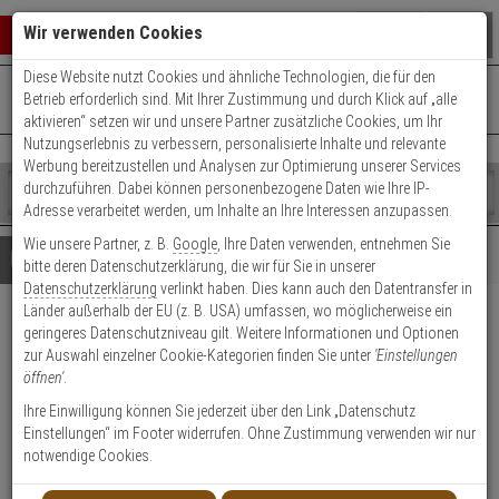
Warenkorb schließen
Suche öffnen
Warenko
Wir verwenden Cookies
Diese Website nutzt Cookies und ähnliche Technologien, die für den
+49 (0)821 899 493-0
Mo. - Do.: 8:00 - 16:30 | Fr.: 8:00 - 14:00 Uhr
0 ARTIKEL IM WARENKORB
Betrieb erforderlich sind. Mit Ihrer Zustimmung und durch Klick auf „alle
Kontaktservice nutzen
aktivieren“ setzen wir und unsere Partner zusätzliche Cookies, um Ihr
Ihr Warenkorb ist momentan leer.
Ergebnisse (
)
Nutzungserlebnis zu verbessern, personalisierte Inhalte und relevante
Fertig
Werbung bereitzustellen und Analysen zur Optimierung unserer Services
Shop
durchzuführen. Dabei können personenbezogene Daten wie Ihre IP-
durchsuchen
Adresse verarbeitet werden, um Inhalte an Ihre Interessen anzupassen.
Bitte
Es
Wie unsere Partner, z. B.
Google
, Ihre Daten verwenden, entnehmen Sie
geben
wurde
Details
Beratung
bitte deren Datenschutzerklärung, die wir für Sie in unserer
Sie
noch
Datenschutzerklärung
verlinkt haben. Dies kann auch den Datentransfer in
mindestens
Kategorien
Länder außerhalb der EU (z. B. USA) umfassen, wo möglicherweise ein
3
Suche
AXIS P3374-V IP-Kamera 720p
geringeres Datenschutzniveau gilt. Weitere Informationen und Optionen
Zeichen
gestartet
zur Auswahl einzelner Cookie-Kategorien finden Sie unter
'Einstellungen
ein,
Tag/Nacht PoE IK10
öffnen'
.
um
die
Ihre Einwilligung können Sie jederzeit über den Link „Datenschutz
Produktmerkmale
Suche
Einstellungen“ im Footer widerrufen. Ohne Zustimmung verwenden wir nur
zu
notwendige Cookies.
starten.