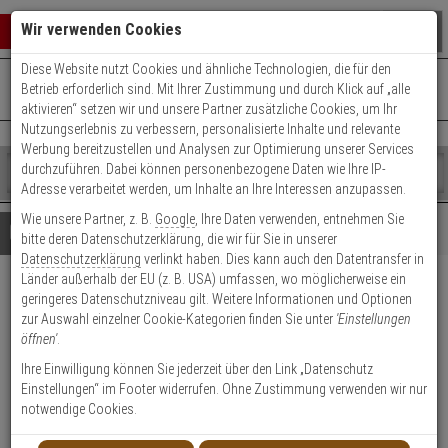
Warenkorb schließen
Suche öffnen
Warenko
Wir verwenden Cookies
Diese Website nutzt Cookies und ähnliche Technologien, die für den
+49 (0)821 899 493-0
Mo. - Do.: 8:00 - 16:30 | Fr.: 8:00 - 14:00 Uhr
0 ARTIKEL IM WARENKORB
Betrieb erforderlich sind. Mit Ihrer Zustimmung und durch Klick auf „alle
Kontaktservice nutzen
aktivieren“ setzen wir und unsere Partner zusätzliche Cookies, um Ihr
Ihr Warenkorb ist momentan leer.
Ergebnisse (
)
Nutzungserlebnis zu verbessern, personalisierte Inhalte und relevante
Fertig
Werbung bereitzustellen und Analysen zur Optimierung unserer Services
Shop
durchzuführen. Dabei können personenbezogene Daten wie Ihre IP-
durchsuchen
Adresse verarbeitet werden, um Inhalte an Ihre Interessen anzupassen.
Bitte
Es
Wie unsere Partner, z. B.
Google
, Ihre Daten verwenden, entnehmen Sie
geben
wurde
Details
Beratung
bitte deren Datenschutzerklärung, die wir für Sie in unserer
Sie
noch
Datenschutzerklärung
verlinkt haben. Dies kann auch den Datentransfer in
mindestens
Kategorien
Länder außerhalb der EU (z. B. USA) umfassen, wo möglicherweise ein
3
Suche
Axis P3375-LVE IP-Kamera
geringeres Datenschutzniveau gilt. Weitere Informationen und Optionen
Zeichen
gestartet
zur Auswahl einzelner Cookie-Kategorien finden Sie unter
'Einstellungen
ein,
1080p TN IR PoE IP66 IK10
öffnen'
.
um
die
Ihre Einwilligung können Sie jederzeit über den Link „Datenschutz
Produktmerkmale
Suche
Einstellungen“ im Footer widerrufen. Ohne Zustimmung verwenden wir nur
zu
notwendige Cookies.
starten.