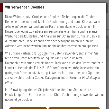
Warenkorb schließen
Suche öffnen
Warenko
Wir verwenden Cookies
Diese Website nutzt Cookies und ähnliche Technologien, die für den
+49 (0)821 899 493-0
Mo. - Do.: 8:00 - 16:30 | Fr.: 8:00 - 14:00 Uhr
0 ARTIKEL IM WARENKORB
Betrieb erforderlich sind. Mit Ihrer Zustimmung und durch Klick auf „alle
Kontaktservice nutzen
aktivieren“ setzen wir und unsere Partner zusätzliche Cookies, um Ihr
Ihr Warenkorb ist momentan leer.
Ergebnisse (
)
Nutzungserlebnis zu verbessern, personalisierte Inhalte und relevante
Fertig
Werbung bereitzustellen und Analysen zur Optimierung unserer Services
Shop
durchzuführen. Dabei können personenbezogene Daten wie Ihre IP-
durchsuchen
Adresse verarbeitet werden, um Inhalte an Ihre Interessen anzupassen.
Bitte
Es
Wie unsere Partner, z. B.
Google
, Ihre Daten verwenden, entnehmen Sie
geben
wurde
Details
Beratung
bitte deren Datenschutzerklärung, die wir für Sie in unserer
Sie
noch
Datenschutzerklärung
verlinkt haben. Dies kann auch den Datentransfer in
mindestens
Kategorien
Länder außerhalb der EU (z. B. USA) umfassen, wo möglicherweise ein
3
Suche
AXIS Q1785-LE IP-Kamera
geringeres Datenschutzniveau gilt. Weitere Informationen und Optionen
Zeichen
gestartet
zur Auswahl einzelner Cookie-Kategorien finden Sie unter
'Einstellungen
ein,
1080p T/N IR PoE IP67 IK10
öffnen'
.
um
die
Ihre Einwilligung können Sie jederzeit über den Link „Datenschutz
Produktmerkmale
Suche
Einstellungen“ im Footer widerrufen. Ohne Zustimmung verwenden wir nur
zu
notwendige Cookies.
starten.