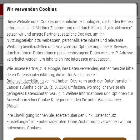
Warenkorb schließen
Suche öffnen
Warenko
Wir verwenden Cookies
Diese Website nutzt Cookies und ähnliche Technologien, die für den Betrieb
+49 (0)821 899 493-0
Mo. - Do.: 8:00 - 16:30 | Fr.: 8:00 - 14:00 Uhr
0 ARTIKEL IM WARENKORB
erforderlich sind. Mit Ihrer Zustimmung und durch Klick auf „alle aktivieren“
Kontaktservice nutzen
setzen wir und unsere Partner zusätzliche Cookies, um Ihr
Ihr Warenkorb ist momentan leer.
Ergebnisse (
)
Nutzungserlebnis zu verbessern, personalisierte Inhalte und relevante
Fertig
Werbung bereitzustellen und Analysen zur Optimierung unserer Services
Shop
durchzuführen. Dabei können personenbezogene Daten wie Ihre IP-Adresse
durchsuchen
verarbeitet werden, um Inhalte an Ihre Interessen anzupassen.
Bitte
Es
Wie unsere Partner, z. B.
Google
, Ihre Daten verwenden, entnehmen Sie bitte
geben
wurde
Details
Beratung
deren Datenschutzerklärung, die wir für Sie in unserer
Sie
noch
Datenschutzerklärung
verlinkt haben. Dies kann auch den Datentransfer in
mindestens
Kategorien
Länder außerhalb der EU (z. B. USA) umfassen, wo möglicherweise ein
3
Suche
AXIS Q3517-LVE IP-Kamera
geringeres Datenschutzniveau gilt. Weitere Informationen und Optionen zur
Zeichen
gestartet
Auswahl einzelner Cookie-Kategorien finden Sie unter
'Einstellungen
ein,
5MPx T/N IR PoE IP6K9K
öffnen'
.
um
die
Ihre Einwilligung können Sie jederzeit über den Link „Datenschutz
Produktmerkmale
Suche
Einstellungen“ im Footer widerrufen. Ohne Zustimmung verwenden wir nur
zu
notwendige Cookies.
starten.