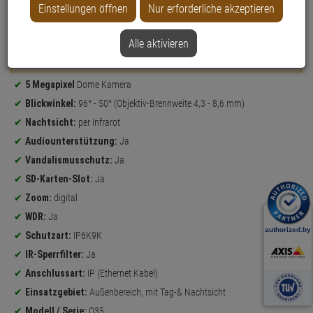
Einstellungen öffnen
Nur erforderliche akzeptieren
Datenblatt drucken
Alle aktivieren
Weitere Varianten...
Produktinformationen
5 Megapixel
Dome Kamera
Blickwinkel:
96° - 50° (Objektiv-Brennweite 4,3 - 8,6 mm)
Nachtsicht:
per Infrarot
Audiounterstützung:
Ja
Vandalismusschutz:
Ja
SD-Karten-Slot:
Ja
Zoom:
digital
WDR:
Ja
Schutzart:
IP6K9K
IR-Sperrfilter:
Ja
Anschlussart:
IP (Ethernet Kabel)
Einsatzgebiet:
Außenbereich, mit Tag-& Nachtsicht
Modell / Serie:
Q35