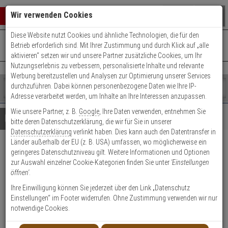
Warenkorb schließen
Suche öffnen
Warenko
Wir verwenden Cookies
Diese Website nutzt Cookies und ähnliche Technologien, die für den
+49 (0)821 899 493-0
Mo. - Do.: 8:00 - 16:30 | Fr.: 8:00 - 14:00 Uhr
0 ARTIKEL IM WARENKORB
Betrieb erforderlich sind. Mit Ihrer Zustimmung und durch Klick auf „alle
Kontaktservice nutzen
aktivieren“ setzen wir und unsere Partner zusätzliche Cookies, um Ihr
Ihr Warenkorb ist momentan leer.
Ergebnisse (
)
Nutzungserlebnis zu verbessern, personalisierte Inhalte und relevante
Fertig
Werbung bereitzustellen und Analysen zur Optimierung unserer Services
Shop
durchzuführen. Dabei können personenbezogene Daten wie Ihre IP-
durchsuchen
Adresse verarbeitet werden, um Inhalte an Ihre Interessen anzupassen.
Bitte
Es
Wie unsere Partner, z. B.
Google
, Ihre Daten verwenden, entnehmen Sie
geben
wurde
Details
Beratung
bitte deren Datenschutzerklärung, die wir für Sie in unserer
Sie
noch
Datenschutzerklärung
verlinkt haben. Dies kann auch den Datentransfer in
mindestens
Kategorien
Länder außerhalb der EU (z. B. USA) umfassen, wo möglicherweise ein
3
Suche
2er Abus Bravus 3000
geringeres Datenschutzniveau gilt. Weitere Informationen und Optionen
Zeichen
gestartet
zur Auswahl einzelner Cookie-Kategorien finden Sie unter
'Einstellungen
ein,
Doppelzylinder 35/35 6 Schl.
öffnen'
.
um
die
Ihre Einwilligung können Sie jederzeit über den Link „Datenschutz
Produktmerkmale
Suche
Einstellungen“ im Footer widerrufen. Ohne Zustimmung verwenden wir nur
zu
notwendige Cookies.
starten.
Zylinder messen