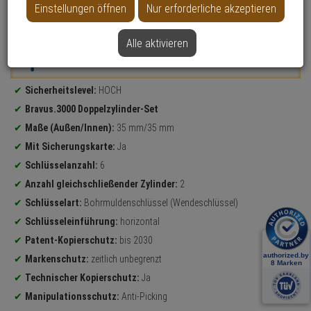
Einstellungen öffnen
Nur erforderliche akzeptieren
Datenblatt drucken
Alle aktivieren
Weitere Varianten...
Produktinformationen
Sicherheitslevel:
HOCH
Bravus.3000 Doppelzylinder-Set
Maße (Außen/Innen):
35 mm/35 mm
Mit Sicherungskarte:
Ja
Schlüsselanzahl:
6
Anzahl gleichschließender Zylinder:
2
Schlüsselart:
Bohrmuldenschlüssel (Wendeschlüssel)
Schlüsseleinführung:
horizontal
Patent-Kopierschutz:
bis 2030
Markenschutz:
zeitlich unbegrenzt
Technischer Kopierschutz:
Ja
Manipulationsschutz:
Anti-Picking