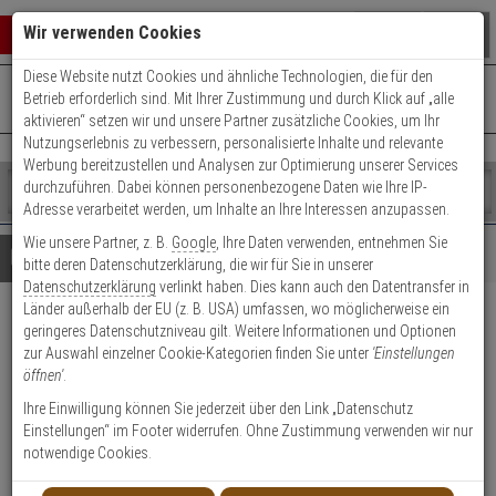
Warenkorb schließen
Suche öffnen
Warenko
Wir verwenden Cookies
Diese Website nutzt Cookies und ähnliche Technologien, die für den
+49 (0)821 899 493-0
Mo. - Do.: 8:00 - 16:30 | Fr.: 8:00 - 14:00 Uhr
0 ARTIKEL IM WARENKORB
Betrieb erforderlich sind. Mit Ihrer Zustimmung und durch Klick auf „alle
Kontaktservice nutzen
aktivieren“ setzen wir und unsere Partner zusätzliche Cookies, um Ihr
Ihr Warenkorb ist momentan leer.
Ergebnisse (
)
Nutzungserlebnis zu verbessern, personalisierte Inhalte und relevante
Fertig
Werbung bereitzustellen und Analysen zur Optimierung unserer Services
Shop
durchzuführen. Dabei können personenbezogene Daten wie Ihre IP-
durchsuchen
Adresse verarbeitet werden, um Inhalte an Ihre Interessen anzupassen.
Bitte
Es
Wie unsere Partner, z. B.
Google
, Ihre Daten verwenden, entnehmen Sie
geben
wurde
Details
Beratung
bitte deren Datenschutzerklärung, die wir für Sie in unserer
Sie
noch
Datenschutzerklärung
verlinkt haben. Dies kann auch den Datentransfer in
mindestens
Kategorien
Länder außerhalb der EU (z. B. USA) umfassen, wo möglicherweise ein
3
Suche
2er Abus Bravus 3000
geringeres Datenschutzniveau gilt. Weitere Informationen und Optionen
Zeichen
gestartet
zur Auswahl einzelner Cookie-Kategorien finden Sie unter
'Einstellungen
ein,
Doppelzylinder 35/35 9 Schl.
öffnen'
.
um
die
Ihre Einwilligung können Sie jederzeit über den Link „Datenschutz
Produktmerkmale
Suche
Einstellungen“ im Footer widerrufen. Ohne Zustimmung verwenden wir nur
zu
notwendige Cookies.
starten.
Zylinder messen