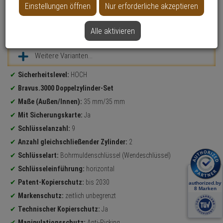
Einstellungen öffnen
Nur erforderliche akzeptieren
Alle aktivieren
Datenblatt drucken
Weitere Varianten...
Produktinformationen
Sicherheitslevel:
HOCH
Bravus.3000 Doppelzylinder-Set
Maße (Außen/Innen):
35 mm/35 mm
Mit Sicherungskarte:
Ja
Schlüsselanzahl:
9
Anzahl gleichschließender Zylinder:
2
Schlüsselart:
Bohrmuldenschlüssel (Wendeschlüssel)
Schlüsseleinführung:
horizontal
Patent-Kopierschutz:
bis 2030
Markenschutz:
zeitlich unbegrenzt
Technischer Kopierschutz:
Ja
Manipulationsschutz:
Anti-Picking