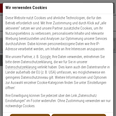
Warenkorb schließen
Suche öffnen
Warenko
Wir verwenden Cookies
Diese Website nutzt Cookies und ähnliche Technologien, die für den
+49 (0)821 899 493-0
Mo. - Do.: 8:00 - 16:30 | Fr.: 8:00 - 14:00 Uhr
0 ARTIKEL IM WARENKORB
Betrieb erforderlich sind. Mit Ihrer Zustimmung und durch Klick auf „alle
Kontaktservice nutzen
aktivieren“ setzen wir und unsere Partner zusätzliche Cookies, um Ihr
Ihr Warenkorb ist momentan leer.
Ergebnisse (
)
Nutzungserlebnis zu verbessern, personalisierte Inhalte und relevante
Fertig
Werbung bereitzustellen und Analysen zur Optimierung unserer Services
Shop
durchzuführen. Dabei können personenbezogene Daten wie Ihre IP-
durchsuchen
Adresse verarbeitet werden, um Inhalte an Ihre Interessen anzupassen.
Bitte
Es
Wie unsere Partner, z. B.
Google
, Ihre Daten verwenden, entnehmen Sie
geben
wurde
Details
Beratung
bitte deren Datenschutzerklärung, die wir für Sie in unserer
Sie
noch
Datenschutzerklärung
verlinkt haben. Dies kann auch den Datentransfer in
mindestens
Kategorien
Länder außerhalb der EU (z. B. USA) umfassen, wo möglicherweise ein
3
Suche
2er Abus Bravus 3000
geringeres Datenschutzniveau gilt. Weitere Informationen und Optionen
Zeichen
gestartet
zur Auswahl einzelner Cookie-Kategorien finden Sie unter
'Einstellungen
ein,
Doppelzylinder 40/45 6 Schl.
öffnen'
.
um
die
Ihre Einwilligung können Sie jederzeit über den Link „Datenschutz
Produktmerkmale
Suche
Einstellungen“ im Footer widerrufen. Ohne Zustimmung verwenden wir nur
zu
notwendige Cookies.
starten.
Zylinder messen