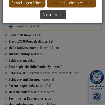
Einstellungen öffnen
Nur erforderliche akzeptieren
Alle aktivieren
Datenblatt drucken
Weitere Varianten...
Produktinformationen
Sicherheitslevel:
HOCH
Bravus.3000 Doppelzylinder-Set
Maße (Außen/Innen):
40 mm/45 mm
Mit Sicherungskarte:
Ja
Schlüsselanzahl:
6
Anzahl gleichschließender Zylinder:
2
Schlüsselart:
Bohrmuldenschlüssel (Wendeschlüssel)
Schlüsseleinführung:
horizontal
Patent-Kopierschutz:
bis 2030
Markenschutz:
zeitlich unbegrenzt
Technischer Kopierschutz:
Ja
Manipulationsschutz:
Anti-Picking