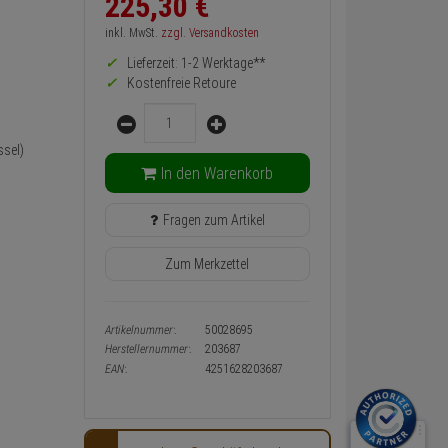
225,
30
€
zurück
Preis,
inkl. MwSt.
zzgl. Versandkosten
Verfügbakeit
Lieferzeit: 1-2 Werktage**
und
Warenkorb-
Kostenfreie Retoure
oder
Menge
Konfigurieren-
Button
sel)
In den Warenkorb
Fragen zum Artikel
Zum Merkzettel
Artikelnummer:
50028695
Herstellernummer:
203687
EAN:
4251628203687