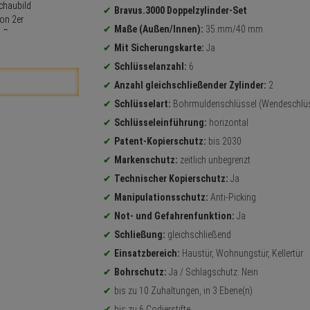
Bravus.3000 Doppelzylinder-Set
Maße (Außen/Innen):
35 mm/40 mm
Mit Sicherungskarte:
Ja
Schlüsselanzahl:
6
Anzahl gleichschließender Zylinder:
2
Schlüsselart:
Bohrmuldenschlüssel (Wendeschlüs
Schlüsseleinführung:
horizontal
Patent-Kopierschutz:
bis 2030
Markenschutz:
zeitlich unbegrenzt
Technischer Kopierschutz:
Ja
Manipulationsschutz:
Anti-Picking
Not- und Gefahrenfunktion:
Ja
Schließung:
gleichschließend
Einsatzbereich:
Haustür, Wohnungstür, Kellertür
Bohrschutz:
Ja / Schlagschutz: Nein
bis zu 10 Zuhaltungen, in 3 Ebene(n)
bis zu 6 Codierstifte