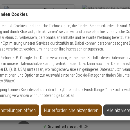
Kundencenter
enden Cookies
Übe
+49 (0)821 899 493-0
Schnel
Kontaktservice
nutzen
e nutzt Cookies und ähnliche Technologien, die für den Betrieb erforderlich sind. M
und durch Klick auf „alle aktivieren“ setzen wir und unsere Partner zusätzliche C
Mo. - Do.: 8:00 - 16:30 Fr. 8:00 - 14:00 Uhr
serlebnis zu verbessern, personalisierte Inhalte und relevante Werbung bereitzuste
r Optimierung unserer Services durchzuführen. Dabei können personenbezogene 
esse verarbeitet werden, um Inhalte an Ihre Interessen anzupassen.
olle
Schließzylinder
Schließzylinder Set
2er Abus Bravus 3000 Doppel
artner, z. B.
Google
, Ihre Daten verwenden, entnehmen Sie bitte deren Datenschut
Sie in unserer
Datenschutzerklärung
verlinkt haben. Dies kann auch den Datentransf
er EU (z. B. USA) umfassen, wo möglicherweise ein geringeres Datenschutzniveau 
ormationen und Optionen zur Auswahl einzelner Cookie-Kategorien finden Sie unte
en öffnen'
.
inder 35/40 6 Schl.
ligung können Sie jederzeit über den Link „Datenschutz Einstellungen“ im Footer wid
mmung verwenden wir nur notwendige Cookies.
instellungen öffnen
Nur erforderliche akzeptieren
Alle aktivier
Produktinformationen
Sicherheitslevel:
HOCH