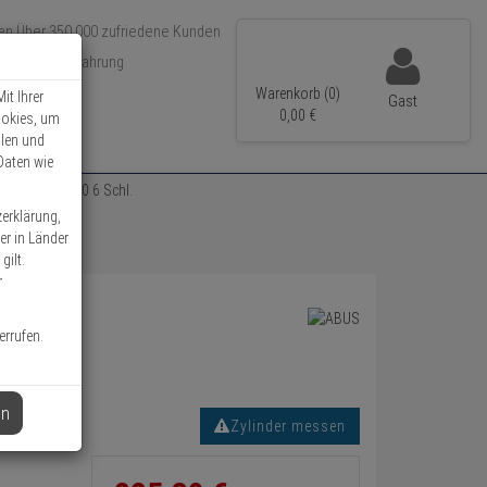
Über 350.000 zufriedene Kunden
r 15 Jahre Erfahrung
ler Versand
Warenkorb (0)
it Ihrer
Gast
0,
00
€
ookies, um
llen und
Daten wie
zylinder 35/40 6 Schl.
zerklärung,
er in Länder
gilt.
r
errufen.
en
Zylinder messen
Informationen