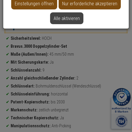
Einstellungen öffnen
Nur erforderliche akzeptieren
Datenblatt drucken
Alle aktivieren
Weitere Varianten...
Produktinformationen
Sicherheitslevel:
HOCH
Bravus.3000 Doppelzylinder-Set
Maße (Außen/Innen):
45 mm/50 mm
Mit Sicherungskarte:
Ja
Schlüsselanzahl:
9
Anzahl gleichschließender Zylinder:
2
Schlüsselart:
Bohrmuldenschlüssel (Wendeschlüssel)
Schlüsseleinführung:
horizontal
Patent-Kopierschutz:
bis 2030
Markenschutz:
zeitlich unbegrenzt
Technischer Kopierschutz:
Ja
Manipulationsschutz:
Anti-Picking