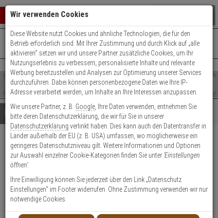
Warenkorb schließen
Suche öffnen
Warenko
Wir verwenden Cookies
Diese Website nutzt Cookies und ähnliche Technologien, die für den
+49 (0)821 899 493-0
Mo. - Do.: 8:00 - 16:30 | Fr.: 8:00 - 14:00 Uhr
0 ARTIKEL IM WARENKORB
Betrieb erforderlich sind. Mit Ihrer Zustimmung und durch Klick auf „alle
Kontaktservice nutzen
aktivieren“ setzen wir und unsere Partner zusätzliche Cookies, um Ihr
Ihr Warenkorb ist momentan leer.
Ergebnisse (
)
Nutzungserlebnis zu verbessern, personalisierte Inhalte und relevante
Fertig
Werbung bereitzustellen und Analysen zur Optimierung unserer Services
Shop
durchzuführen. Dabei können personenbezogene Daten wie Ihre IP-
durchsuchen
Adresse verarbeitet werden, um Inhalte an Ihre Interessen anzupassen.
Bitte
Es
Wie unsere Partner, z. B.
Google
, Ihre Daten verwenden, entnehmen Sie
geben
wurde
Details
Beratung
bitte deren Datenschutzerklärung, die wir für Sie in unserer
Sie
noch
Datenschutzerklärung
verlinkt haben. Dies kann auch den Datentransfer in
mindestens
Kategorien
Länder außerhalb der EU (z. B. USA) umfassen, wo möglicherweise ein
3
Suche
2er Abus Bravus 3000
geringeres Datenschutzniveau gilt. Weitere Informationen und Optionen
Zeichen
gestartet
zur Auswahl einzelner Cookie-Kategorien finden Sie unter
'Einstellungen
ein,
Doppelzylinder 45/50 9 Schl.
öffnen'
.
um
die
Ihre Einwilligung können Sie jederzeit über den Link „Datenschutz
Produktmerkmale
Suche
Einstellungen“ im Footer widerrufen. Ohne Zustimmung verwenden wir nur
zu
notwendige Cookies.
starten.
Zylinder messen