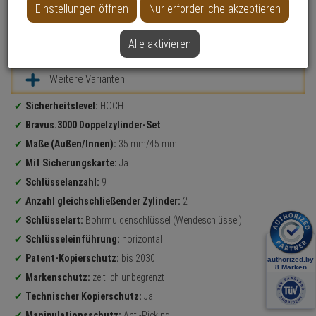
Einstellungen öffnen
Nur erforderliche akzeptieren
Alle aktivieren
Datenblatt drucken
Weitere Varianten...
Produktinformationen
Sicherheitslevel:
HOCH
Bravus.3000 Doppelzylinder-Set
Maße (Außen/Innen):
35 mm/45 mm
Mit Sicherungskarte:
Ja
Schlüsselanzahl:
9
Anzahl gleichschließender Zylinder:
2
Schlüsselart:
Bohrmuldenschlüssel (Wendeschlüssel)
Schlüsseleinführung:
horizontal
Patent-Kopierschutz:
bis 2030
Markenschutz:
zeitlich unbegrenzt
Technischer Kopierschutz:
Ja
Manipulationsschutz:
Anti-Picking