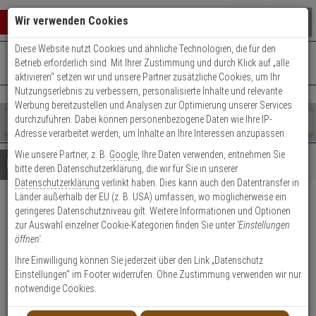
Warenkorb schließen
Suche öffnen
Warenko
Wir verwenden Cookies
Diese Website nutzt Cookies und ähnliche Technologien, die für den
+49 (0)821 899 493-0
Mo. - Do.: 8:00 - 16:30 | Fr.: 8:00 - 14:00 Uhr
0 ARTIKEL IM WARENKORB
Betrieb erforderlich sind. Mit Ihrer Zustimmung und durch Klick auf „alle
Kontaktservice nutzen
aktivieren“ setzen wir und unsere Partner zusätzliche Cookies, um Ihr
Ihr Warenkorb ist momentan leer.
Ergebnisse (
)
Nutzungserlebnis zu verbessern, personalisierte Inhalte und relevante
Fertig
Werbung bereitzustellen und Analysen zur Optimierung unserer Services
Shop
durchzuführen. Dabei können personenbezogene Daten wie Ihre IP-
durchsuchen
Adresse verarbeitet werden, um Inhalte an Ihre Interessen anzupassen.
Bitte
Es
Wie unsere Partner, z. B.
Google
, Ihre Daten verwenden, entnehmen Sie
geben
wurde
Details
Beratung
bitte deren Datenschutzerklärung, die wir für Sie in unserer
Sie
noch
Datenschutzerklärung
verlinkt haben. Dies kann auch den Datentransfer in
mindestens
Kategorien
Länder außerhalb der EU (z. B. USA) umfassen, wo möglicherweise ein
3
Suche
2er Abus Bravus 3000
geringeres Datenschutzniveau gilt. Weitere Informationen und Optionen
Zeichen
gestartet
zur Auswahl einzelner Cookie-Kategorien finden Sie unter
'Einstellungen
ein,
Doppelzylinder 35/45 9 Schl.
öffnen'
.
um
die
Ihre Einwilligung können Sie jederzeit über den Link „Datenschutz
Produktmerkmale
Suche
Einstellungen“ im Footer widerrufen. Ohne Zustimmung verwenden wir nur
zu
notwendige Cookies.
starten.
Zylinder messen