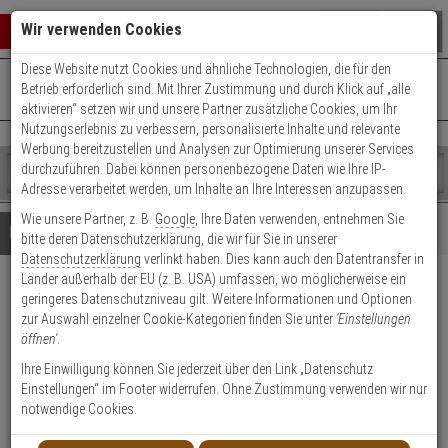
Warenkorb schließen
Suche öffnen
Warenko
Wir verwenden Cookies
Diese Website nutzt Cookies und ähnliche Technologien, die für den
+49 (0)821 899 493-0
Mo. - Do.: 8:00 - 16:30 | Fr.: 8:00 - 14:00 Uhr
0 ARTIKEL IM WARENKORB
Betrieb erforderlich sind. Mit Ihrer Zustimmung und durch Klick auf „alle
Kontaktservice nutzen
aktivieren“ setzen wir und unsere Partner zusätzliche Cookies, um Ihr
Ihr Warenkorb ist momentan leer.
Ergebnisse (
)
Nutzungserlebnis zu verbessern, personalisierte Inhalte und relevante
Fertig
Werbung bereitzustellen und Analysen zur Optimierung unserer Services
Shop
durchzuführen. Dabei können personenbezogene Daten wie Ihre IP-
durchsuchen
Adresse verarbeitet werden, um Inhalte an Ihre Interessen anzupassen.
Bitte
Es
Wie unsere Partner, z. B.
Google
, Ihre Daten verwenden, entnehmen Sie
geben
wurde
Details
Beratung
bitte deren Datenschutzerklärung, die wir für Sie in unserer
Sie
noch
Datenschutzerklärung
verlinkt haben. Dies kann auch den Datentransfer in
mindestens
Kategorien
Länder außerhalb der EU (z. B. USA) umfassen, wo möglicherweise ein
3
Suche
HIKVision DS-2CD2346G2H-
geringeres Datenschutzniveau gilt. Weitere Informationen und Optionen
Zeichen
gestartet
zur Auswahl einzelner Cookie-Kategorien finden Sie unter
'Einstellungen
ein,
I(2.8mm)(eF) IP-Kamera 4MP
öffnen'
.
um
die
Ihre Einwilligung können Sie jederzeit über den Link „Datenschutz
Produktmerkmale
Suche
Einstellungen“ im Footer widerrufen. Ohne Zustimmung verwenden wir nur
zu
notwendige Cookies.
starten.
NEU