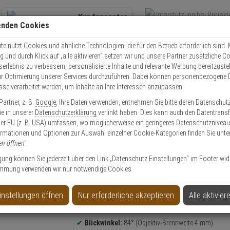
Kundencenter
enden Cookies
Übe
+49 (0)821 899 493-0
Schnel
Kontaktservice
nutzen
e nutzt Cookies und ähnliche Technologien, die für den Betrieb erforderlich sind. M
und durch Klick auf „alle aktivieren“ setzen wir und unsere Partner zusätzliche C
Mo. - Do.: 8:00 - 16:30 Fr. 8:00 - 14:00 Uhr
serlebnis zu verbessern, personalisierte Inhalte und relevante Werbung bereitzuste
r Optimierung unserer Services durchzuführen. Dabei können personenbezogene 
esse verarbeitet werden, um Inhalte an Ihre Interessen anzupassen.
IKVision DS-2CD2343G2-I(4mm) IP-Kamera 4MPx T/N
artner, z. B.
Google
, Ihre Daten verwenden, entnehmen Sie bitte deren Datenschut
Sie in unserer
Datenschutzerklärung
verlinkt haben. Dies kann auch den Datentransf
er EU (z. B. USA) umfassen, wo möglicherweise ein geringeres Datenschutzniveau 
ormationen und Optionen zur Auswahl einzelner Cookie-Kategorien finden Sie unte
en öffnen'
.
m) IP-Kamera 4MPx T/N
ligung können Sie jederzeit über den Link „Datenschutz Einstellungen“ im Footer wid
mmung verwenden wir nur notwendige Cookies.
instellungen öffnen
Nur erforderliche akzeptieren
Alle aktivier
Produktinformationen
4 Megapixel
Dome Kamera
Blickwinkel:
84° (Objektiv-Brennweite 4 mm)