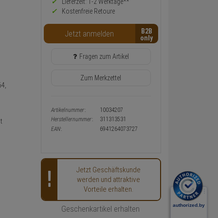
Preis,
Lieferzeit: 1-2 Werktage**
Verfügbakeit
Kostenfreie Retoure
und
Warenkorb-
B2B
Jetzt anmelden
oder
Konfigurieren-
Button
Fragen zum Artikel
Zum Merkzettel
64,
Artikelnummer:
10034207
Herstellernummer:
311313531
t
EAN:
6941264073727
Jetzt Geschäftskunde
werden und attraktive
Vorteile erhalten.
Geschenkartikel erhalten