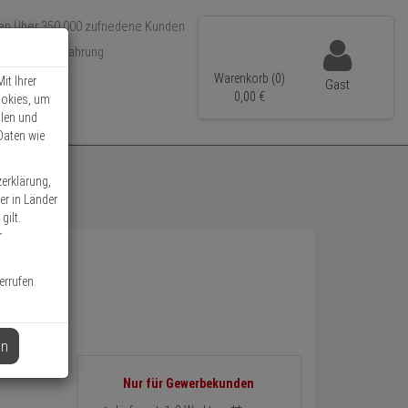
Über 350.000 zufriedene Kunden
r 15 Jahre Erfahrung
ler Versand
Warenkorb (0)
it Ihrer
Gast
0,
00
€
ookies, um
llen und
Daten wie
zerklärung,
er in Länder
gilt.
r
errufen.
en
Informationen
Nur für Gewerbekunden
zurück