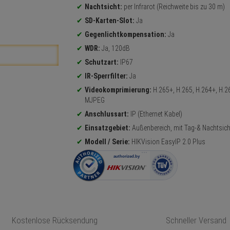
Nachtsicht:
per Infrarot (Reichweite bis zu 30 m)
SD-Karten-Slot:
Ja
Gegenlichtkompensation:
Ja
WDR:
Ja, 120dB
Schutzart:
IP67
IR-Sperrfilter:
Ja
Videokomprimierung:
H.265+, H.265, H.264+, H.2
MJPEG
Anschlussart:
IP (Ethernet Kabel)
Einsatzgebiet:
Außenbereich, mit Tag-& Nachtsich
Modell / Serie:
HIKVision EasyIP 2.0 Plus
Kostenlose Rücksendung
Schneller Versand