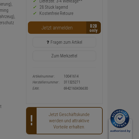
Preis,
Lieferzeit: 3-4 Werktage**
erung),
Verfügbakeit
28 Stück lagernd
rning
und
Kostenfreie Retoure
ahrzeug),
Warenkorb-
oder
erschutz
B2B
Konfigurieren-
Jetzt anmelden
Button
Fragen zum Artikel
Zum Merkzettel
Artikelnummer:
10041614
Herstellernummer:
311325271
EAN:
6942160436630
t
Jetzt Geschäftskunde
werden und attraktive
Vorteile erhalten.