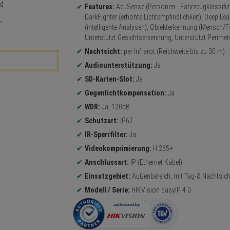
Features:
AcuSense (Personen-, Fahrzeugklassifizi
DarkFighter (erhöhte Lichtempfindlichkeit), Deep Lea
(intelligente Analysen), Objekterkennung (Mensch/F
Unterstützt Gesichtserkennung, Unterstützt Perimet
Nachtsicht:
per Infrarot (Reichweite bis zu 30 m)
Audiounterstützung:
Ja
SD-Karten-Slot:
Ja
Gegenlichtkompensation:
Ja
WDR:
Ja, 120dB
Schutzart:
IP67
IR-Sperrfilter:
Ja
Videokomprimierung:
H.265+
Anschlussart:
IP (Ethernet Kabel)
Einsatzgebiet:
Außenbereich, mit Tag-& Nachtsich
Modell / Serie:
HIKVision EasyIP 4.0