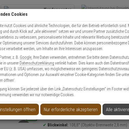
Kundencenter
enden Cookies
Übe
+49 (0)821 899 493-0
Schnel
Kontaktservice
nutzen
e nutzt Cookies und ähnliche Technologien, die für den Betrieb erforderlich sind. M
und durch Klick auf „alle aktivieren“ setzen wir und unsere Partner zusätzliche C
Mo. - Do.: 8:00 - 16:30 Fr. 8:00 - 14:00 Uhr
serlebnis zu verbessern, personalisierte Inhalte und relevante Werbung bereitzuste
r Optimierung unserer Services durchzuführen. Dabei können personenbezogene 
esse verarbeitet werden, um Inhalte an Ihre Interessen anzupassen.
IKVision DS-2CD2386G2H-IU(2.8mm)(eF)(Black)
artner, z. B.
Google
, Ihre Daten verwenden, entnehmen Sie bitte deren Datenschut
Sie in unserer
Datenschutzerklärung
verlinkt haben. Dies kann auch den Datentransf
Artikel
er EU (z. B. USA) umfassen, wo möglicherweise ein geringeres Datenschutzniveau 
ormationen und Optionen zur Auswahl einzelner Cookie-Kategorien finden Sie unte
en öffnen'
.
.8mm)(eF)(Black)
ligung können Sie jederzeit über den Link „Datenschutz Einstellungen“ im Footer wid
mmung verwenden wir nur notwendige Cookies.
instellungen öffnen
Nur erforderliche akzeptieren
Alle aktivier
Produktinformationen
NEU
4K Ultra HD
Turret Kamera
Blickwinkel:
108,8° (Objektiv-Brennweite 2,8 mm)