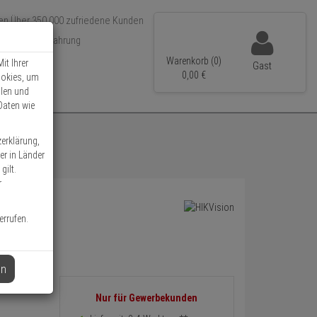
Über 350.000 zufriedene Kunden
r 15 Jahre Erfahrung
ler Versand
Warenkorb (0)
it Ihrer
Gast
0,
00
€
ookies, um
llen und
Daten wie
zerklärung,
er in Länder
gilt.
r
errufen.
en
Informationen
Nur für Gewerbekunden
zurück