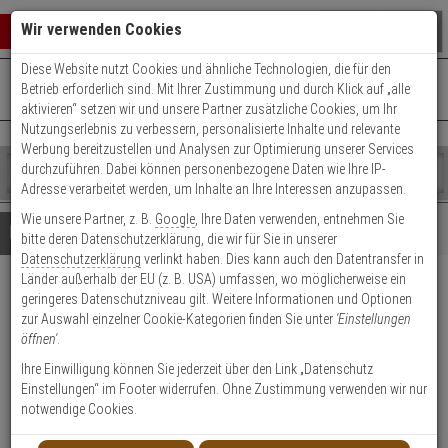
Warenkorb schließen
Suche öffnen
Warenko
Wir verwenden Cookies
Diese Website nutzt Cookies und ähnliche Technologien, die für den
+49 (0)821 899 493-0
Mo. - Do.: 8:00 - 16:30 | Fr.: 8:00 - 14:00 Uhr
0 ARTIKEL IM WARENKORB
Betrieb erforderlich sind. Mit Ihrer Zustimmung und durch Klick auf „alle
Kontaktservice nutzen
aktivieren“ setzen wir und unsere Partner zusätzliche Cookies, um Ihr
Ihr Warenkorb ist momentan leer.
Ergebnisse (
)
Nutzungserlebnis zu verbessern, personalisierte Inhalte und relevante
Fertig
Werbung bereitzustellen und Analysen zur Optimierung unserer Services
Shop
durchzuführen. Dabei können personenbezogene Daten wie Ihre IP-
durchsuchen
Adresse verarbeitet werden, um Inhalte an Ihre Interessen anzupassen.
Bitte
Es
Wie unsere Partner, z. B.
Google
, Ihre Daten verwenden, entnehmen Sie
geben
wurde
Details
Beratung
bitte deren Datenschutzerklärung, die wir für Sie in unserer
Sie
noch
Datenschutzerklärung
verlinkt haben. Dies kann auch den Datentransfer in
mindestens
Kategorien
Länder außerhalb der EU (z. B. USA) umfassen, wo möglicherweise ein
3
Suche
HIKVision DS-2CD2346G2H-
geringeres Datenschutzniveau gilt. Weitere Informationen und Optionen
Zeichen
gestartet
zur Auswahl einzelner Cookie-Kategorien finden Sie unter
'Einstellungen
ein,
IU(2.8mm)(eF) IP-Kamera
öffnen'
.
um
die
Ihre Einwilligung können Sie jederzeit über den Link „Datenschutz
Produktmerkmale
Suche
Einstellungen“ im Footer widerrufen. Ohne Zustimmung verwenden wir nur
zu
notwendige Cookies.
starten.
NEU