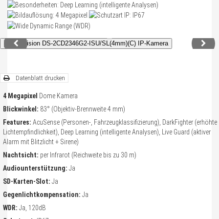
Telefonnummer
*
Rückrufzeit
*
bis
Datenblatt drucken
Anliegen
*
oduktinformationen
Ich benötige ein Angebot mit persönlicher Beratung.
4 Megapixel
Dome Kamera
Ich habe Fragen zur Funktionsweise von Produkten.
Blickwinkel:
83° (Objektiv-Brennweite 4 mm)
Ich habe Fragen zu einem Auftrag.
Features:
AcuSense (Personen-, Fahrzeugklassifizierung), DarkFighter (erhöhte
Lichtempfindlichkeit), Deep Learning (intelligente Analysen), Live Guard (aktiver
Ich wünsche weitere Informationen zum Thema individuelle Preislisten
Alarm mit Blitzlicht + Sirene)
Nachricht
Nachtsicht:
per Infrarot (Reichweite bis zu 30 m)
Audiounterstützung:
Ja
SD-Karten-Slot:
Ja
Gegenlichtkompensation:
Ja
WDR:
Ja, 120dB