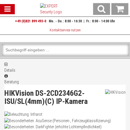
Rückrufformular - Unser Extra-Service für Sie!
Warenkorb schließen
Suche
Warenk
Nutzen Sie unseren Rückrufservice!
öffnen
aufklap
Einfach Rückrufformular ausfüllen - Abschicken - Wir rufen zurück!
+49 (0)821 899 493-0
Mo. - Do.: 8:00 - 16:30 | Fr.: 8:00 - 14:00 Uhr
0 ARTIKEL IM WARENKORB
Anrede
*
Kontaktservice nutzen
Herr
Ihr Warenkorb ist momentan leer.
Frau
Ergebnisse (
)
Fertig
divers
Shop
durchsuchen
Vorname
Bitte
Es
geben
wurde
Sie
noch
Details
mindestens
Kategorien
Nachname
*
3
Suche
Beratung
Zeichen
gestartet
HIKVision DS-2CD2346G2-
ein,
um
ISU/SL(4mm)(C) IP-Kamera
Ihre Kontaktinformationen
die
Suche
Ihre E-Mail
Produktmerkmale
zu
starten.