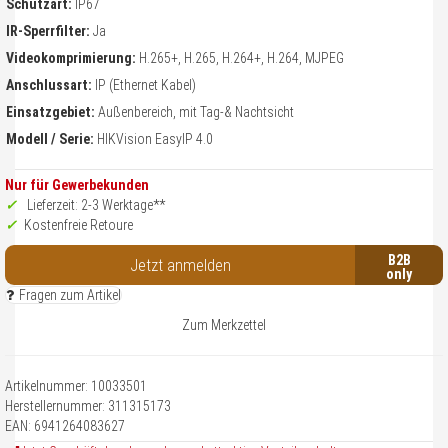
Schutzart:
IP67
IR-Sperrfilter:
Ja
te füllen Sie alle Felder mit dem Stern (*) aus!
Videokomprimierung:
H.265+, H.265, H.264+, H.264, MJPEG
Anschlussart:
IP (Ethernet Kabel)
Einsatzgebiet:
Außenbereich, mit Tag-& Nachtsicht
rede
*
Modell / Serie:
HIKVision EasyIP 4.0
Herr
Frau
divers
Nur für Gewerbekunden
rname
Lieferzeit: 2-3 Werktage**
Kostenfreie Retoure
B2B
Jetzt anmelden
chname
Fragen zum Artikel
Zum Merkzettel
Ihre Kontaktinformationen
Artikelnummer: 10033501
Mail Adresse
Herstellernummer:
311315173
EAN:
6941264083627