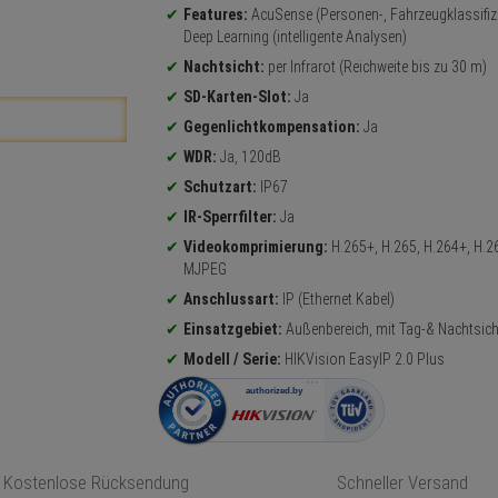
Features:
AcuSense (Personen-, Fahrzeugklassifizi
Deep Learning (intelligente Analysen)
Nachtsicht:
per Infrarot (Reichweite bis zu 30 m)
SD-Karten-Slot:
Ja
Gegenlichtkompensation:
Ja
WDR:
Ja, 120dB
Schutzart:
IP67
IR-Sperrfilter:
Ja
Videokomprimierung:
H.265+, H.265, H.264+, H.2
MJPEG
Anschlussart:
IP (Ethernet Kabel)
Einsatzgebiet:
Außenbereich, mit Tag-& Nachtsich
Modell / Serie:
HIKVision EasyIP 2.0 Plus
Kostenlose Rücksendung
Schneller Versand