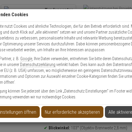
Kundencenter
enden Cookies
Übe
+49 (0)821 899 493-0
Schnel
Kontaktservice
nutzen
e nutzt Cookies und ähnliche Technologien, die für den Betrieb erforderlich sind. M
und durch Klick auf „alle aktivieren“ setzen wir und unsere Partner zusätzliche C
Mo. - Do.: 8:00 - 16:30 Fr. 8:00 - 14:00 Uhr
serlebnis zu verbessern, personalisierte Inhalte und relevante Werbung bereitzuste
r Optimierung unserer Services durchzuführen. Dabei können personenbezogene 
esse verarbeitet werden, um Inhalte an Ihre Interessen anzupassen.
IKVision DS-2CD2343G2-I(2.8mm) IP-Kamera 4MPx T/N
artner, z. B.
Google
, Ihre Daten verwenden, entnehmen Sie bitte deren Datenschut
Sie in unserer
Datenschutzerklärung
verlinkt haben. Dies kann auch den Datentransf
er EU (z. B. USA) umfassen, wo möglicherweise ein geringeres Datenschutzniveau 
ormationen und Optionen zur Auswahl einzelner Cookie-Kategorien finden Sie unte
en öffnen'
.
8mm) IP-Kamera 4MPx T/N
ligung können Sie jederzeit über den Link „Datenschutz Einstellungen“ im Footer wid
mmung verwenden wir nur notwendige Cookies.
instellungen öffnen
Nur erforderliche akzeptieren
Alle aktivier
Produktinformationen
4 Megapixel
Dome Kamera
Blickwinkel:
103° (Objektiv-Brennweite 2,8 mm)