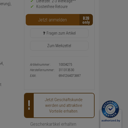
Preis,
Lieferzeit: 2-3 Werktage**
erung),
Verfügbakeit
Kostenfreie Retoure
und
Warenkorb-
B2B
Jetzt anmelden
oder
Konfigurieren-
Button
Fragen zum Artikel
Zum Merkzettel
64,
Artikelnummer:
10034275
Herstellernummer:
311313530
EAN:
6941264073697
t
Jetzt Geschäftskunde
werden und attraktive
Vorteile erhalten.
Geschenkartikel erhalten