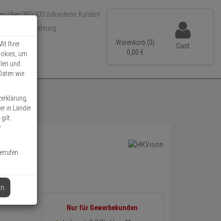
Über 350.000 zufriedene Kunden
r 15 Jahre Erfahrung
ler Versand
Warenkorb (0)
it Ihrer
Gast
0,
00
€
ookies, um
llen und
Daten wie
zerklärung,
er in Länder
gilt.
r
errufen.
en
Informationen
Nur für Gewerbekunden
zurück