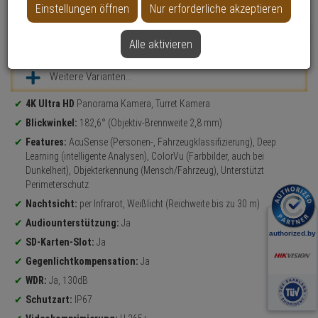
Einstellungen öffnen
Nur erforderliche akzeptieren
NEU
Datenblatt drucken
Alle aktivieren
Weitere Varianten...
Produktinformationen
4K Ultra HD
Panorama Kamera, Turret Kamera
Blickwinkel:
182,6° (Objektiv-Brennweite 2,8 mm)
Features:
AcuSense (Personen-, Fahrzeugklassifizierung), Deep
Learning (intelligente Analysen), ColorVu (Farbbilder, auch bei
Dunkelheit), Objekterkennung (Mensch/Fahrzeug), Unterstützt
Perimeterschutz
Nachtsicht:
per Infrarot, Weißlicht (Reichweite bis zu 30 m)
Audiounterstützung:
Ja
SD-Karten-Slot:
Ja
Gegenlichtkompensation:
Ja
WDR:
Ja, 130dB
Schutzart:
IP67