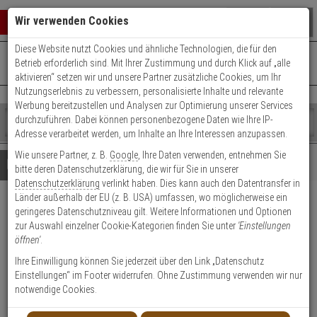
Warenkorb schließen
Suche öffnen
Warenko
Wir verwenden Cookies
Diese Website nutzt Cookies und ähnliche Technologien, die für den
+49 (0)821 899 493-0
Mo. - Do.: 8:00 - 16:30 | Fr.: 8:00 - 14:00 Uhr
0 ARTIKEL IM WARENKORB
Betrieb erforderlich sind. Mit Ihrer Zustimmung und durch Klick auf „alle
Kontaktservice nutzen
aktivieren“ setzen wir und unsere Partner zusätzliche Cookies, um Ihr
Ihr Warenkorb ist momentan leer.
Ergebnisse (
)
Nutzungserlebnis zu verbessern, personalisierte Inhalte und relevante
Fertig
Werbung bereitzustellen und Analysen zur Optimierung unserer Services
Shop
durchzuführen. Dabei können personenbezogene Daten wie Ihre IP-
durchsuchen
Adresse verarbeitet werden, um Inhalte an Ihre Interessen anzupassen.
Bitte
Es
Wie unsere Partner, z. B.
Google
, Ihre Daten verwenden, entnehmen Sie
geben
wurde
Details
Beratung
Beliebte 4K Ultra HD Artikel
bitte deren Datenschutzerklärung, die wir für Sie in unserer
Sie
noch
Datenschutzerklärung
verlinkt haben. Dies kann auch den Datentransfer in
mindestens
Kategorien
Länder außerhalb der EU (z. B. USA) umfassen, wo möglicherweise ein
3
Suche
HIKVision DS-2CD2387G3P-
geringeres Datenschutzniveau gilt. Weitere Informationen und Optionen
Zeichen
gestartet
zur Auswahl einzelner Cookie-Kategorien finden Sie unter
'Einstellungen
ein,
LIS2UY/SL(180°) IP-Kamera
öffnen'
.
um
die
Ihre Einwilligung können Sie jederzeit über den Link „Datenschutz
Produktmerkmale
Suche
Einstellungen“ im Footer widerrufen. Ohne Zustimmung verwenden wir nur
zu
notwendige Cookies.
starten.