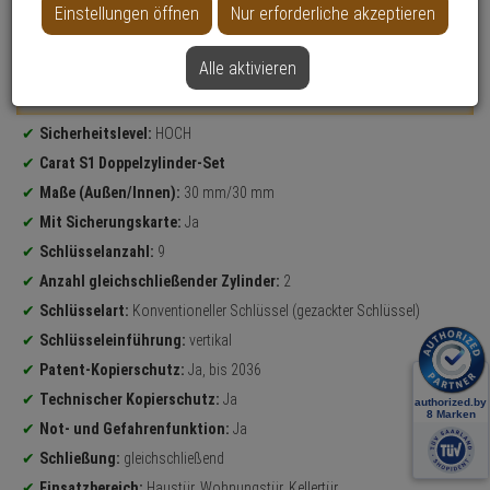
Einstellungen öffnen
Nur erforderliche akzeptieren
Datenblatt drucken
Alle aktivieren
Weitere Varianten...
Produktinformationen
Sicherheitslevel:
HOCH
Carat S1 Doppelzylinder-Set
Maße (Außen/Innen):
30 mm/30 mm
Mit Sicherungskarte:
Ja
Schlüsselanzahl:
9
Anzahl gleichschließender Zylinder:
2
Schlüsselart:
Konventioneller Schlüssel (gezackter Schlüssel)
Schlüsseleinführung:
vertikal
Patent-Kopierschutz:
Ja, bis 2036
Technischer Kopierschutz:
Ja
Not- und Gefahrenfunktion:
Ja
Schließung:
gleichschließend
Einsatzbereich:
Haustür, Wohnungstür, Kellertür