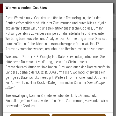
Warenkorb schließen
Suche öffnen
Warenko
Wir verwenden Cookies
Diese Website nutzt Cookies und ähnliche Technologien, die für den
+49 (0)821 899 493-0
Mo. - Do.: 8:00 - 16:30 | Fr.: 8:00 - 14:00 Uhr
0 ARTIKEL IM WARENKORB
Betrieb erforderlich sind. Mit Ihrer Zustimmung und durch Klick auf „alle
Kontaktservice nutzen
aktivieren“ setzen wir und unsere Partner zusätzliche Cookies, um Ihr
Ihr Warenkorb ist momentan leer.
Ergebnisse (
)
Nutzungserlebnis zu verbessern, personalisierte Inhalte und relevante
Fertig
Werbung bereitzustellen und Analysen zur Optimierung unserer Services
Shop
durchzuführen. Dabei können personenbezogene Daten wie Ihre IP-
durchsuchen
Adresse verarbeitet werden, um Inhalte an Ihre Interessen anzupassen.
Bitte
Es
Wie unsere Partner, z. B.
Google
, Ihre Daten verwenden, entnehmen Sie
geben
wurde
Details
Beratung
bitte deren Datenschutzerklärung, die wir für Sie in unserer
Sie
noch
Datenschutzerklärung
verlinkt haben. Dies kann auch den Datentransfer in
mindestens
Kategorien
Länder außerhalb der EU (z. B. USA) umfassen, wo möglicherweise ein
3
Suche
2er WILKA Carat S1
geringeres Datenschutzniveau gilt. Weitere Informationen und Optionen
Zeichen
gestartet
Doppelzylinder 30/30 9 Schl.
zur Auswahl einzelner Cookie-Kategorien finden Sie unter
'Einstellungen
ein,
öffnen'
.
um
die
Produktmerkmale
Ihre Einwilligung können Sie jederzeit über den Link „Datenschutz
Suche
Einstellungen“ im Footer widerrufen. Ohne Zustimmung verwenden wir nur
zu
notwendige Cookies.
starten.
Zylinder messen