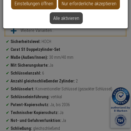
Einstellungen öffnen
Nur erforderliche akzeptieren
Datenblatt drucken
Alle aktivieren
Weitere Varianten...
Produktinformationen
Sicherheitslevel:
HOCH
Carat S1 Doppelzylinder-Set
Maße (Außen/Innen):
30 mm/40 mm
Mit Sicherungskarte:
Ja
Schlüsselanzahl:
6
Anzahl gleichschließender Zylinder:
2
Schlüsselart:
Konventioneller Schlüssel (gezackter Schlüssel)
Schlüsseleinführung:
vertikal
Patent-Kopierschutz:
Ja, bis 2036
Technischer Kopierschutz:
Ja
Not- und Gefahrenfunktion:
Ja
Schließung:
gleichschließend