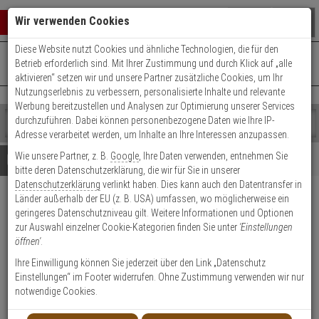
Warenkorb schließen
Suche öffnen
Warenko
Wir verwenden Cookies
Diese Website nutzt Cookies und ähnliche Technologien, die für den
+49 (0)821 899 493-0
Mo. - Do.: 8:00 - 16:30 | Fr.: 8:00 - 14:00 Uhr
0 ARTIKEL IM WARENKORB
Betrieb erforderlich sind. Mit Ihrer Zustimmung und durch Klick auf „alle
Kontaktservice nutzen
aktivieren“ setzen wir und unsere Partner zusätzliche Cookies, um Ihr
Ihr Warenkorb ist momentan leer.
Ergebnisse (
)
Nutzungserlebnis zu verbessern, personalisierte Inhalte und relevante
Fertig
Werbung bereitzustellen und Analysen zur Optimierung unserer Services
Shop
durchzuführen. Dabei können personenbezogene Daten wie Ihre IP-
durchsuchen
Adresse verarbeitet werden, um Inhalte an Ihre Interessen anzupassen.
Bitte
Es
Wie unsere Partner, z. B.
Google
, Ihre Daten verwenden, entnehmen Sie
geben
wurde
Details
Beratung
bitte deren Datenschutzerklärung, die wir für Sie in unserer
Sie
noch
Datenschutzerklärung
verlinkt haben. Dies kann auch den Datentransfer in
mindestens
Kategorien
Länder außerhalb der EU (z. B. USA) umfassen, wo möglicherweise ein
3
Suche
2er WILKA Carat S1
geringeres Datenschutzniveau gilt. Weitere Informationen und Optionen
Zeichen
gestartet
Doppelzylinder 30/40 6 Schl.
zur Auswahl einzelner Cookie-Kategorien finden Sie unter
'Einstellungen
ein,
öffnen'
.
um
die
Produktmerkmale
Ihre Einwilligung können Sie jederzeit über den Link „Datenschutz
Suche
Einstellungen“ im Footer widerrufen. Ohne Zustimmung verwenden wir nur
zu
notwendige Cookies.
starten.
Zylinder messen